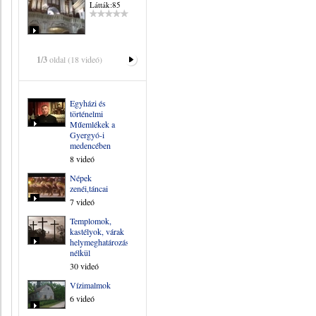
Látták:85
1/3
oldal (18 videó)
Egyházi és
történelmi
Műemlékek a
Gyergyó-i
medencében
8 videó
Népek
zenéi,táncai
7 videó
Templomok,
kastélyok, várak
helymeghatározás
nélkül
30 videó
Vízimalmok
6 videó