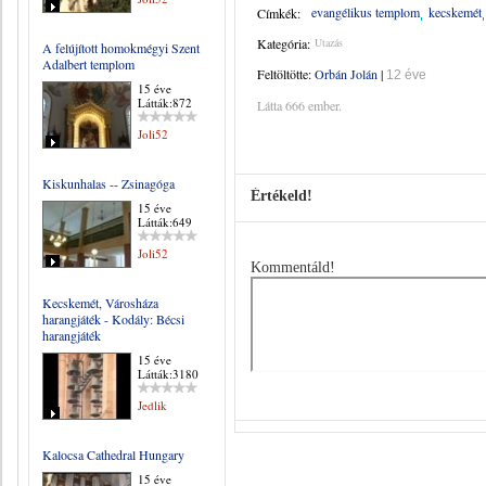
evangélikus templom
kecskemét
Címkék:
Kategória:
Utazás
A felújított homokmégyi Szent
Adalbert templom
Feltöltötte:
Orbán Jolán
|
12 éve
15 éve
Látták:872
Látta 666 ember.
Joli52
Kiskunhalas -- Zsinagóga
Értékeld!
15 éve
Látták:649
Joli52
Kommentáld!
Kecskemét, Városháza
harangjáték - Kodály: Bécsi
harangjáték
15 éve
Látták:3180
Jedlik
Kalocsa Cathedral Hungary
15 éve