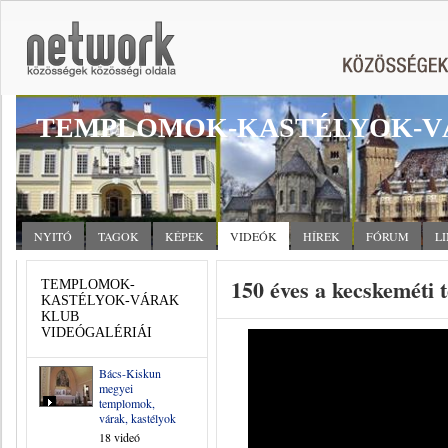
TEMPLOMOK-KASTÉLYOK-V
NYITÓ
TAGOK
KÉPEK
VIDEÓK
HÍREK
FÓRUM
L
150 éves a kecskeméti
TEMPLOMOK-
KASTÉLYOK-VÁRAK
KLUB
VIDEÓGALÉRIÁI
Bács-Kiskun
megyei
templomok,
várak, kastélyok
18 videó