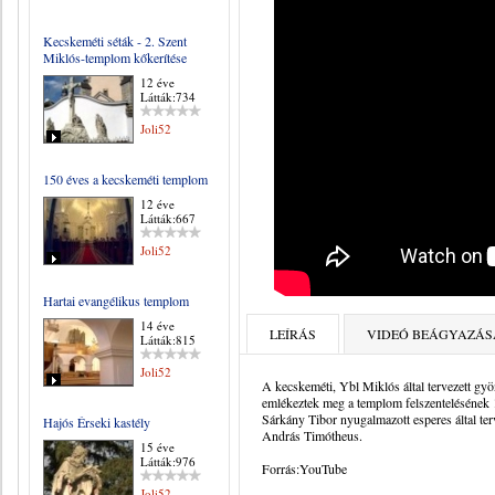
Kecskeméti séták - 2. Szent
Miklós-templom kőkerítése
12 éve
Látták:734
Joli52
150 éves a kecskeméti templom
12 éve
Látták:667
Joli52
Hartai evangélikus templom
14 éve
LEÍRÁS
VIDEÓ BEÁGYAZÁS
Látták:815
Joli52
A kecskeméti, Ybl Miklós által tervezett g
emlékeztek meg a templom felszentelésének 
Sárkány Tibor nyugalmazott esperes által terv
Hajós Érseki kastély
András Timótheus.
15 éve
Látták:976
Forrás:YouTube
Joli52