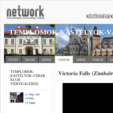
TEMPLOMOK-KASTÉLYOK-V
NYITÓ
TAGOK
KÉPEK
VIDEÓK
HÍREK
FÓRUM
L
Victoria Falls (Zimba
TEMPLOMOK-
KASTÉLYOK-VÁRAK
KLUB
VIDEÓGALÉRIÁI
A világ száz
csodája
13 videó