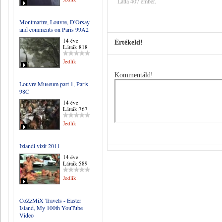
Látta 407 ember.
Montmartre, Louvre, D'Orsay
and comments on Paris 99A2
14 éve
Értékeld!
Látták:818
Jedlik
Kommentáld!
Louvre Museum part 1, Paris
98C
14 éve
Látták:767
Jedlik
Izlandi vizit 2011
14 éve
Látták:589
Jedlik
CoZzMiX Travels - Easter
Island, My 100th YouTube
Video