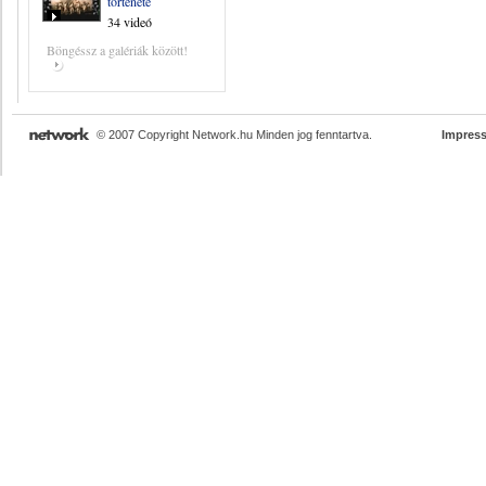
története
34 videó
Böngéssz a galériák között!
© 2007 Copyright Network.hu Minden jog fenntartva.
Impres