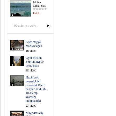
14 éve
Látták:628
Jedlik
1/2
oldal (13 videó)
Fejér megyei
érdekességek
16 videó
Győr-Moson-
Sopron megye
bemutatása
48 videó
Hazánkról,
megyénkénti
ismertető 19x10
percben (vid. kb.
10-15 mp
késéssel
indulhatnak)
23 videó
Magyarország