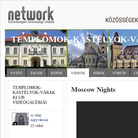
TEMPLOMOK-KASTÉLYOK-V
NYITÓ
TAGOK
KÉPEK
VIDEÓK
HÍREK
FÓRUM
L
Moscow Nights
TEMPLOMOK-
KASTÉLYOK-VÁRAK
KLUB
VIDEÓGALÉRIÁI
A világ
nagyvárosai
22 videó