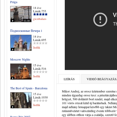
Prága
14 éve
Látták:755
giczibalazs
05:08
Подмосковные Вечера 1
14 éve
Látták:695
Jedlik
Moscow Nights
15 éve
Látták:516
Jedlik
LEÍRÁS
VIDEÓ BEÁGYAZÁS
The Best of Spain - Barcelona
Mikor Andrej, az orosz üzletember szeretne 
15 éve
minden újgazdag orosz tesz: a pénztárcájához
Látták:1030
hölgyet, 500 dollárért bort rendel, majd el
101 vörös rózsát küld új barátnőnek. Néhány
Jedlik
majd néhány hónappal később egy lakást Mos
rutinműveletet valószínűleg évente többször
egy időben otthon várja a családja, szerető f
Rome Trip 2007