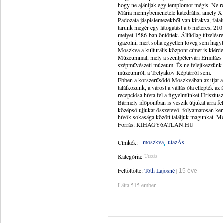
hogy ne ajánljak egy templomot mégis. Ne r
Mária mennybemenetele katedrális, amely XV
Padozata jáspislemezekből van kirakva, falai
tarunk megér egy látogatást a 6 méteres, 210 
melyet 1586-ban öntöttek. Állítólag tüzelésre
igazolni, mert soha egyetlen löveg sem hagyta
Moszkva a kulturális központ címet is kiérd
Múzeummal, mely a szentpétervári Ermitázs
szépművészeti múzeum. És ne felejtkezzünk 
múzeumról, a Tretyakov Képtárról sem.
Ebben a korszerűsödő Moszkvában az újat a 
találkozunk, a várost a váltás óta ellepték a
recepciósa hívta fel a figyelmünket Hrisztusz
Bármely időpontban is veszik útjukat arra fe
középső ujjukat összetevő, folyamatosan kere
hívők sokasága között találjuk magunkat. Me
Forrás: KIHAGY6ATLAN.HU
moszkva
utazÁs
Címkék:
Kategória:
Utazás
Feltöltötte:
Tóth Lajosné
|
15 éve
Látta 515 ember.