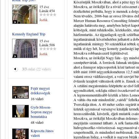
Köszöntjük Moszkvában, ahol a pénz úgy fol
Moszkva, az örökifjú Ez a rövid szösszenet 
15 éve
Látták:454
érzékeltetni próbálta, hogy is mennek a dol
Nem tévedés, 2006-ban az orosz főváros érdeme
Jedlik
Mercer Human Resource Consulting felmérés
alapján határozta meg, amelyben helyet kapott 
költségek, mint ruházkodás, közlekedés, utaz
Kennedy England Trip
házfenntartás. Az újgazdagok egyik szülőha
ingatlanárainak köszönhetően juthatott a do
15 éve
ingatlanárak mintegy 50 százalékkal nőttek e
Látták:508
múlik el úgy hét, hogy komoly gazdasági lap
Moszkva robbanásszerű fejlődésével.
Jedlik
Moszkva, az örökifjú Nagy falu - így minősí
szentpéterváriak. A források falunak utoljára 
ahol a finnugor népcsoportok közé tartozó me
3/3
oldal (22 videó)
több mint 1000 négyzetkilométeren 12,5 mill
valami orosz vidékiességet, a volt szovjet b
évtizede lezajlott változások előtt is. Ennek
A sztálini megalománia felépítette az első fe
Fejér megyei
agyondíszített, sokfajta stílust összekeverő
érdekességek
A legmonumentálisabb köztük a híres Lomo
16 videó
A váltás óta már mindenfelé „valódi” felhőka
Tverszkája úton. A 40 méter széles sugárút m
Győr-Moson-
üzletek egymással versengve kínálják terméke
Sopron megye
luxusszállodák, kávézók, éjjeli mulatók csal
bemutatása
Moszkva, az örökifjú Moszkvában érdemes cs
48 videó
megújulás szemmel látható. A nők fantaszti
hidrogénszőke-vörösrúzzsal- nagymasnival st
Káposzta János
szupertrendik, és mindenhol mobiloznak. De
videói
legendásan hideg, a vodkát is nagyon bírják az