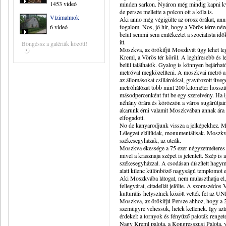
1453 videó
minden sarkon. Nyáron még mindig kapni kvász
de persze mellette a polcon ott a kóla is.
Vízimalmok
Aki anno még végigülte az orosz órákat, an
6 videó
fogalom. Nos, jó hír, hogy a Vörös térre n
belül semmi sem emlékeztet a szocialista idő
itt.
Böngéssz a galériák között!
Moszkva, az örökifjú Moszkvát úgy lehet leg
Kreml, a Vörös tér körül. A leghíresebb és 
belül találhatók. Gyalog is könnyen bejárha
metróval megközelíteni. A moszkvai metró a 
az állomásokat csillárokkal, gravírozott üve
metróhálózat több mint 200 kilométer hosszú,
másodpercenként fut be egy szerelvény. Ha i
néhány órára és körözzön a város sugárútjain
akarunk érni valamit Moszkvában annak ára 
elfogadott.
No de kanyarodjunk vissza a jelképekhez. 
Lélegzet elállítóak, monumentálisak. Moszkva
székesegyházak, az utcák.
Moszkva ékessége a 75 ezer négyzetméteres V
mivel a krasznaja szépet is jelentett. Szép is 
székesegyházzal. A csodásan díszített hagyma
alatt kilenc különböző nagyságú templomot e
Aki Moszkvába látogat, nem mulaszthatja el,
fellegvárat, citadellát jelölte. A szomszédos
kulturális helyszínek között vették fel az U
Moszkva, az örökifjú Persze ahhoz, hogy a 2
szemügyre vehessük, hetek kellenek. Így aztán
érdekel: a tornyok és fényűző paloták reng
Nagy Kreml palota, a Kongresszusi Palota, 