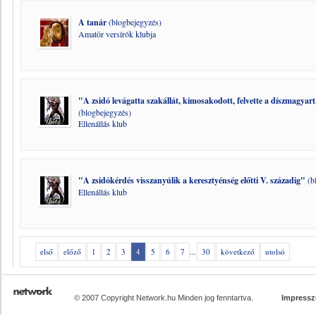
A tanár
(blogbejegyzés)
Amatör versírók klubja
"A zsidó levágatta szakállát, kimosakodott, felvette a díszmagyar
(blogbejegyzés)
Ellenállás klub
"A zsidókérdés visszanyúlik a keresztyénség előtti V. századig"
(b
Ellenállás klub
első
előző
1
2
3
4
5
6
7
...
30
következő
utolsó
© 2007 Copyright Network.hu Minden jog fenntartva.
Impress