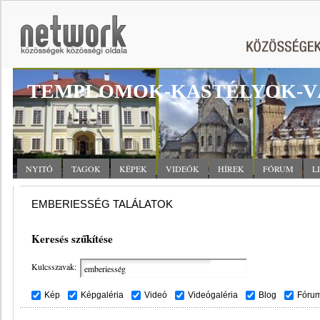
TEMPLOMOK-KASTÉLYOK-V
NYITÓ
TAGOK
KÉPEK
VIDEÓK
HÍREK
FÓRUM
L
EMBERIESSÉG TALÁLATOK
Keresés szűkítése
Kulcsszavak:
Kép
Képgaléria
Videó
Videógaléria
Blog
Fóru