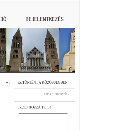
EZ TÖRTÉNT A KÖZÖSSÉGBEN:
Friss események »
SZÓLJ HOZZÁ TE IS!