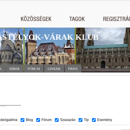
STÉLYOK-VÁRAK KLUB
K
HÍREK
FÓRUM
LINKEK
FRISS
ideógaléria
Blog
Fórum
Szavazás
Tip
Esemény