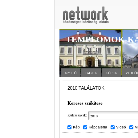
TEMPLOMOK-KA
NYITÓ
TAGOK
KÉPEK
VIDEÓ
2010 TALÁLATOK
Keresés szűkítése
Kulcsszavak:
Kép
Képgaléria
Videó
V