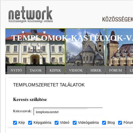
TEMPLOMOK-KASTÉLYOK-V
NYITÓ
TAGOK
KÉPEK
VIDEÓK
HÍREK
FÓRUM
L
TEMPLOMSZERETET TALÁLATOK
Keresés szűkítése
Kulcsszavak:
Kép
Képgaléria
Videó
Videógaléria
Blog
Fóru