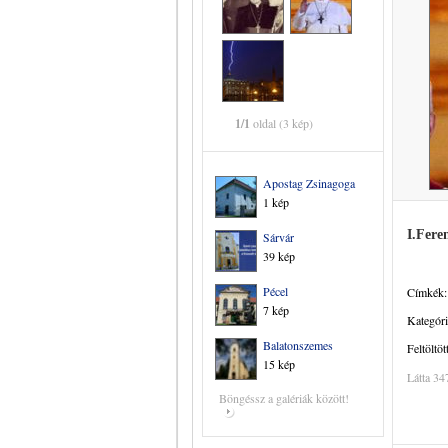
1/1
oldal (3 kép)
Apostag Zsinagoga
1 kép
I.Fere
Sárvár
39 kép
Pécel
Címkék:
7 kép
Kategóri
Balatonszemes
Feltöltöt
15 kép
Látta 34
Böngéssz a galériák között!