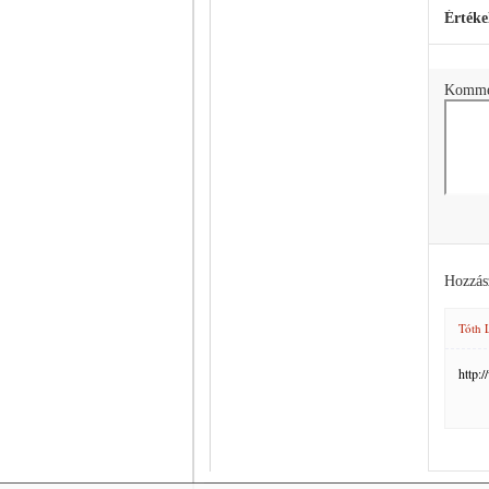
Értéke
Komme
Hozzás
Tóth 
http: