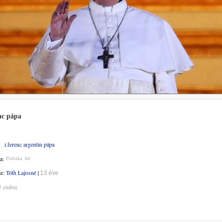
nc pápa
i.ferenc argentin pápa
a:
Politika, hír
te:
Tóth Lajosné
|
13 éve
7 ember.