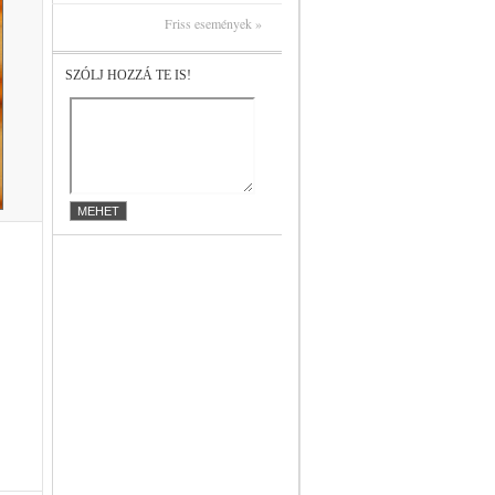
Friss események »
SZÓLJ HOZZÁ TE IS!