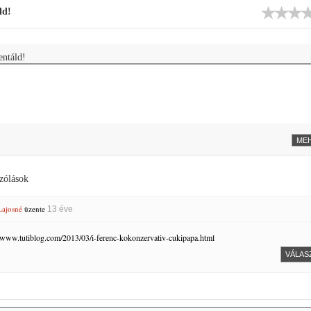
ld!
ntáld!
zólások
Lajosné
üzente
13 éve
//www.tutiblog.com/2013/03/i-ferenc-kokonzervativ-cukipapa.html
VÁLAS