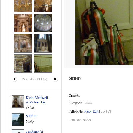
Sírhely
2/3
oldal (19 kép)
Címkék:
Klein-Mariazell-
Alsó Ausztria
Kategória:
Utazás
13 kép
Feltöltötte:
Pajor Edit
|
15 éve
Sopron
Látta 368 ember.
5 kép
Celldömölki