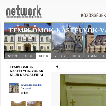
TEMPLOMOK-KASTÉLYOK-V
NYITÓ
TAGOK
KÉPEK
VIDEÓK
HÍREK
FÓRUM
L
TEMPLOMOK-
KASTÉLYOK-VÁRAK
KLUB KÉPGALÉRIÁI
Szt.István Bazilika-
Budapest
19 kép