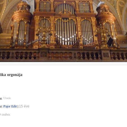
lika orgonája
a:
Utazás
te:
Pajor Edit
|
15 éve
9 ember.