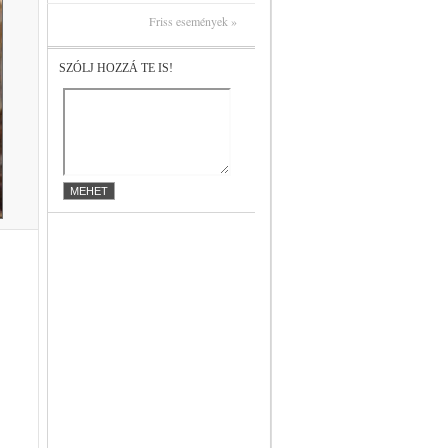
Friss események »
SZÓLJ HOZZÁ TE IS!