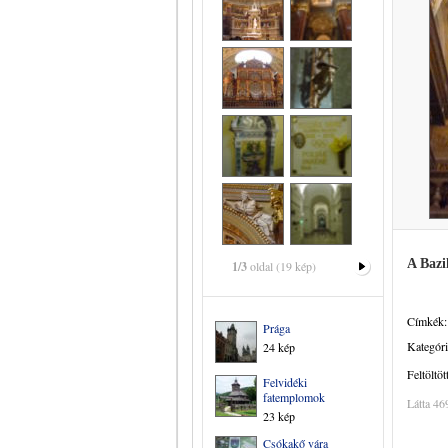
A Bazi
1/3
oldal (19 kép)
Címkék:
Prága
Kategóri
24 kép
Feltöltöt
Felvidéki
fatemplomok
Látta 46
23 kép
Csókakő vára