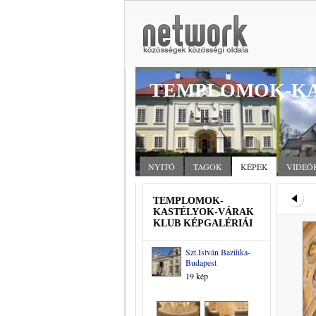
TEMPLOMOK-KA
NYITÓ
TAGOK
KÉPEK
VIDEÓ
TEMPLOMOK-
KASTÉLYOK-VÁRAK
KLUB KÉPGALÉRIÁI
Szt.István Bazilika-
Budapest
19 kép