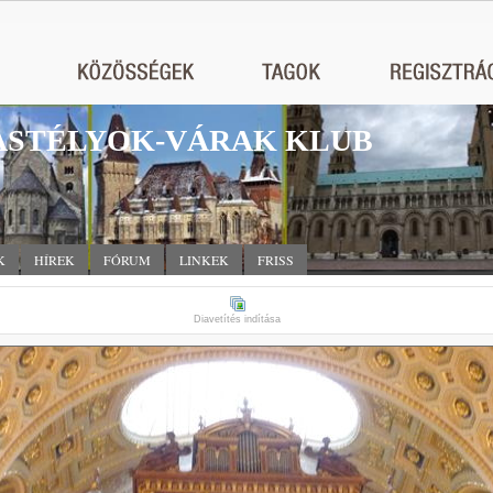
STÉLYOK-VÁRAK KLUB
K
HÍREK
FÓRUM
LINKEK
FRISS
Diavetítés indítása