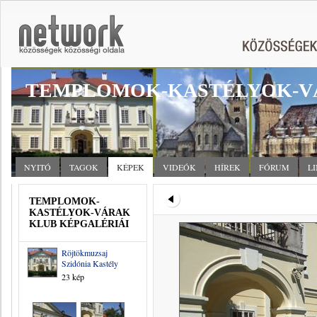
TEMPLOMOK-KASTÉLYOK-V
NYITÓ
TAGOK
KÉPEK
VIDEÓK
HÍREK
FÓRUM
L
TEMPLOMOK-
KASTÉLYOK-VÁRAK
KLUB KÉPGALÉRIÁI
Röjtökmuzsaj
Szidónia Kastély
23 kép