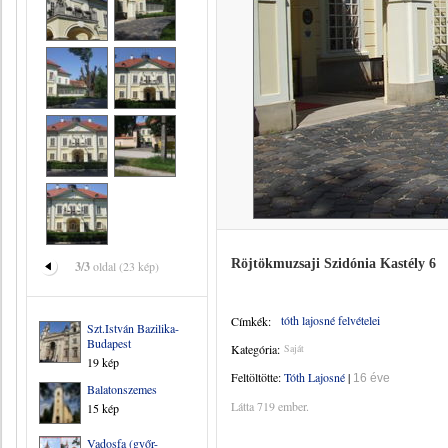
Röjtökmuzsaji Szidónia Kastély 6
3/3
oldal (23 kép)
tóth lajosné felvételei
Címkék:
Szt.István Bazilika-
Budapest
Kategória:
Saját
19 kép
Feltöltötte:
Tóth Lajosné
|
16 éve
Balatonszemes
Látta 719 ember.
15 kép
Vadosfa (győr-