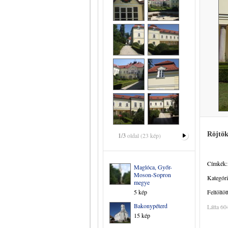
Röjtök
1/3
oldal (23 kép)
Címkék:
Maglóca, Győr-
Moson-Sopron
Kategóri
megye
5 kép
Feltöltöt
Bakonypéterd
Látta 60
15 kép