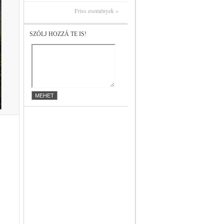
Friss események »
SZÓLJ HOZZÁ TE IS!