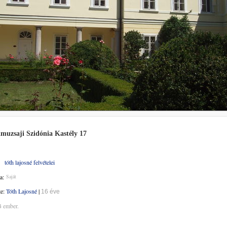
muzsaji Szidónia Kastély 17
tóth lajosné felvételei
a:
Saját
te:
Tóth Lajosné
|
16 éve
4 ember.