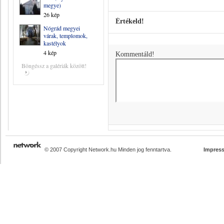
megye)
26 kép
Értékeld!
Nógrád megyei
várak, templomok,
kastélyok
4 kép
Kommentáld!
Böngéssz a galériák között!
© 2007 Copyright Network.hu Minden jog fenntartva.
Impres