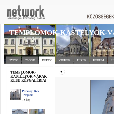
TEMPLOMOK-KASTÉLYOK-V
NYITÓ
TAGOK
KÉPEK
VIDEÓK
HÍREK
FÓRUM
L
TEMPLOMOK-
KASTÉLYOK-VÁRAK
KLUB KÉPGALÉRIÁI
Pozsonyi Kék
Templom
15 kép