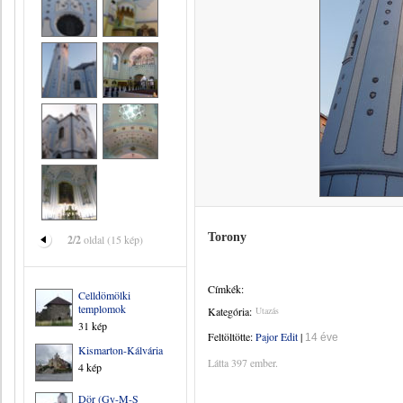
Torony
2/2
oldal (15 kép)
Címkék:
Celldömölki
templomok
Kategória:
Utazás
31 kép
Feltöltötte:
Pajor Edit
|
14 éve
Kismarton-Kálvária
Látta 397 ember.
4 kép
Dör (Gy-M-S