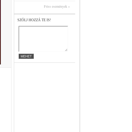
Friss események »
SZÓLJ HOZZÁ TE IS!