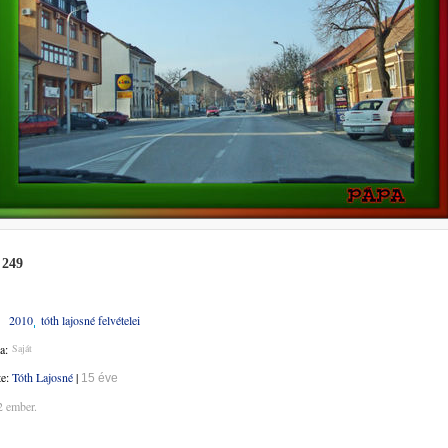
 249
2010
tóth lajosné felvételei
a:
Saját
te:
Tóth Lajosné
|
15 éve
2 ember.