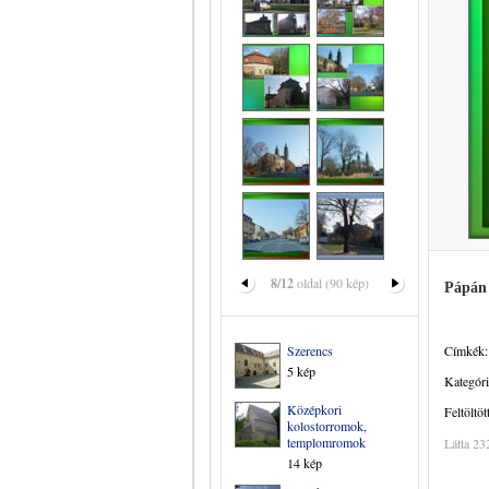
8/12
oldal (90 kép)
Pápán
Szerencs
Címkék:
5 kép
Kategóri
Középkori
Feltöltöt
kolostorromok,
templomromok
Látta 23
14 kép