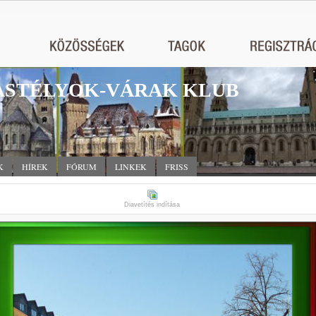
STÉLYOK-VÁRAK KLUB
K
HÍREK
FÓRUM
LINKEK
FRISS
Diavetítés indítása