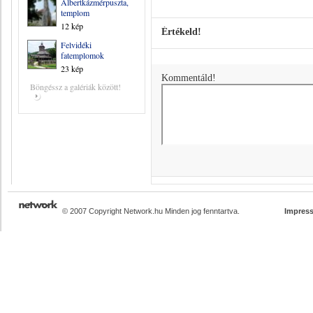
Albertkázmérpuszta,
templom
12 kép
Értékeld!
Felvidéki
fatemplomok
23 kép
Kommentáld!
Böngéssz a galériák között!
© 2007 Copyright Network.hu Minden jog fenntartva.
Impres