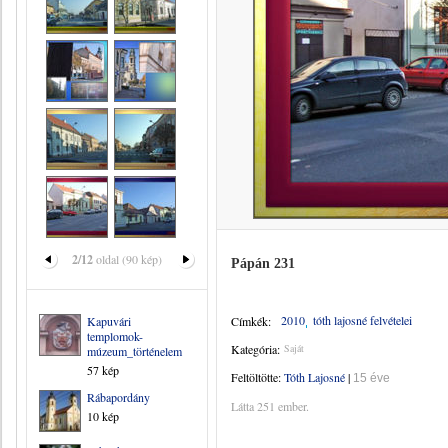
2/12
oldal (90 kép)
Pápán 231
2010
tóth lajosné felvételei
Kapuvári
Címkék:
templomok-
Kategória:
Saját
múzeum_történelem
57 kép
Feltöltötte:
Tóth Lajosné
|
15 éve
Rábapordány
Látta 251 ember.
10 kép