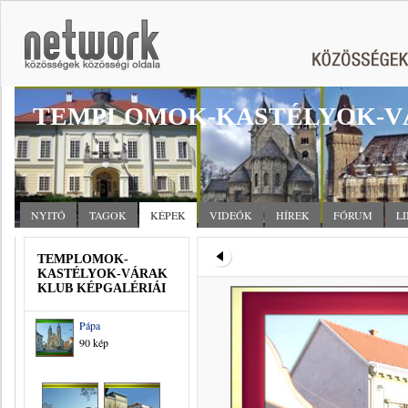
TEMPLOMOK-KASTÉLYOK-V
NYITÓ
TAGOK
KÉPEK
VIDEÓK
HÍREK
FÓRUM
L
TEMPLOMOK-
KASTÉLYOK-VÁRAK
KLUB KÉPGALÉRIÁI
Pápa
90 kép