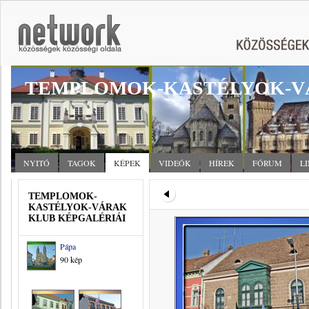
TEMPLOMOK-KASTÉLYOK-V
NYITÓ
TAGOK
KÉPEK
VIDEÓK
HÍREK
FÓRUM
L
TEMPLOMOK-
KASTÉLYOK-VÁRAK
KLUB KÉPGALÉRIÁI
Pápa
90 kép