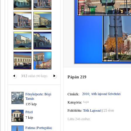
3/12
oldal (90 kép)
Pápán 219
2010
tóth lajosné felvételei
Fényképezte: Bögi
Címkék:
Tamás
Kategória:
Saját
135 kép
Feltöltötte:
Tóth Lajosné
|
15 éve
Pécel
7 kép
Látta 246 ember.
Fatima (Portugália)