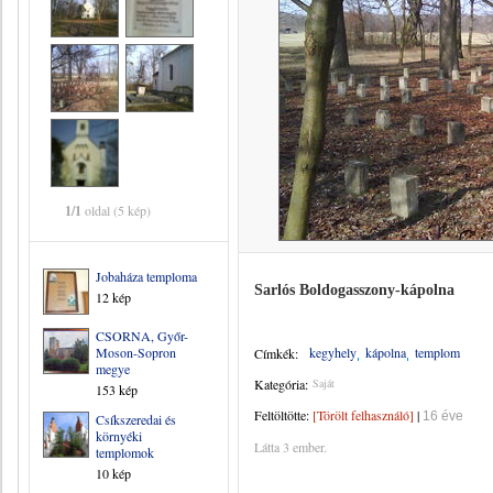
1/1
oldal (5 kép)
Jobaháza temploma
Sarlós Boldogasszony-kápolna
12 kép
CSORNA, Győr-
Moson-Sopron
kegyhely
kápolna
templom
Címkék:
megye
Kategória:
Saját
153 kép
Feltöltötte:
[Törölt felhasználó]
|
16 éve
Csíkszeredai és
környéki
Látta 3 ember.
templomok
10 kép