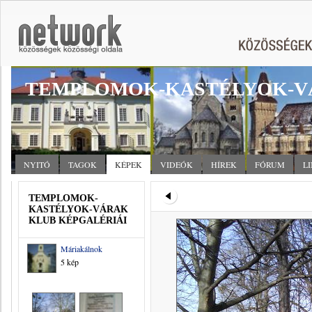
TEMPLOMOK-KASTÉLYOK-V
NYITÓ
TAGOK
KÉPEK
VIDEÓK
HÍREK
FÓRUM
L
TEMPLOMOK-
KASTÉLYOK-VÁRAK
KLUB KÉPGALÉRIÁI
Máriakálnok
5 kép