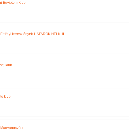
ri Egyiptom Klub
,
Erdélyi keresztények-HATÁROK NÉLKÜL
sej klub
tő klub
,
Magyarország