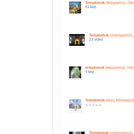
Templomok
(képgaléria)
,
Óko
81 kép
Templomok
(videógaléria)
22 videó
templomok
(képgaléria)
,
Völc
9 kép
Templomok
(kép)
,
Bélyeggyűj
Templomok
(videógaléria)