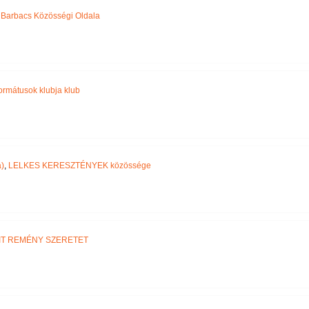
,
Barbacs Közösségi Oldala
ormátusok klubja klub
)
,
LELKES KERESZTÉNYEK közössége
IT REMÉNY SZERETET