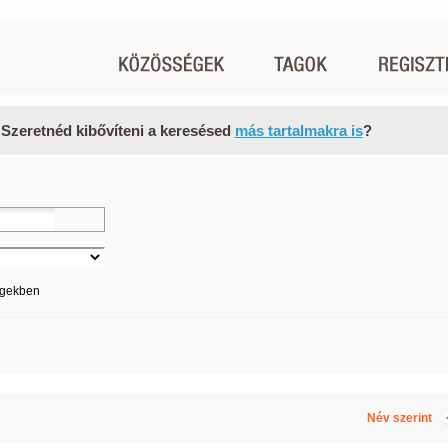
 Szeretnéd kibővíteni a keresésed
más tartalmakra is
?
égekben
Név szerint