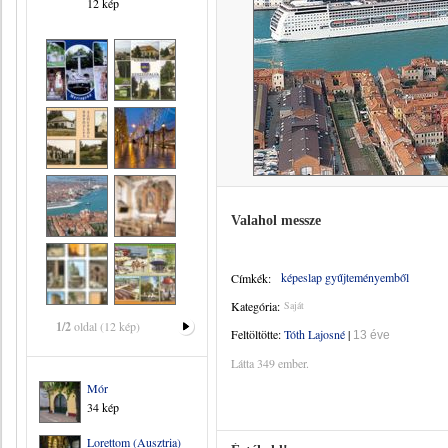
12 kép
Valahol messze
képeslap gyűjteményemből
Címkék:
Kategória:
Saját
1/2
oldal (12 kép)
Feltöltötte:
Tóth Lajosné
|
13 éve
Látta 349 ember.
Mór
34 kép
Lorettom (Ausztria)