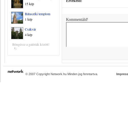
Értékeld!
15 kép
Bátaszéki templom
1 kép
Kommentáld!
Csákvár
4 kép
Böngéssz a galériák között!
© 2007 Copyright Network.hu Minden jog fenntartva.
Impres