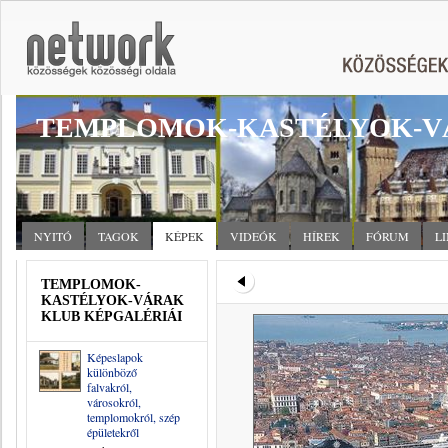
TEMPLOMOK-KASTÉLYOK-V
NYITÓ
TAGOK
KÉPEK
VIDEÓK
HÍREK
FÓRUM
L
TEMPLOMOK-
KASTÉLYOK-VÁRAK
KLUB KÉPGALÉRIÁI
Képeslapok
különböző
falvakról,
városokról,
templomokról, szép
épületekről