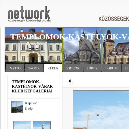
TEMPLOMOK-KASTÉLYOK-V
NYITÓ
TAGOK
KÉPEK
VIDEÓK
HÍREK
FÓRUM
L
TEMPLOMOK-
KASTÉLYOK-VÁRAK
KLUB KÉPGALÉRIÁI
Kapuvár
8 kép