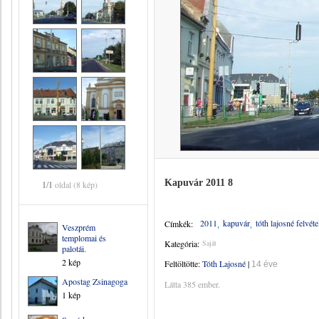
Kapuvár 2011 8
1/1
oldal (8 kép)
2011
kapuvár
tóth lajosné felvéte
Címkék:
Veszprém
templomai és
Kategória:
Saját
palotái.
2 kép
Feltöltötte:
Tóth Lajosné
|
14 éve
Apostag Zsinagoga
Látta 385 ember.
1 kép