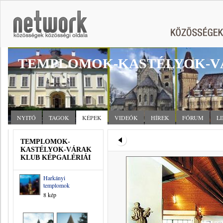
TEMPLOMOK-KASTÉLYOK-V
NYITÓ
TAGOK
KÉPEK
VIDEÓK
HÍREK
FÓRUM
L
TEMPLOMOK-
KASTÉLYOK-VÁRAK
KLUB KÉPGALÉRIÁI
Harkányi
templomok
8 kép