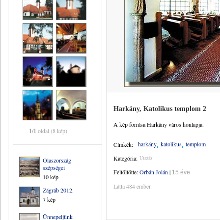
Harkány, Katolikus templom 2
A kép forrása Harkány város honlapja.
1/1
oldal (8 kép)
harkány
katolikus
templom
Címkék:
Kategória:
Utazás
Olaszország
szépségei
Feltöltötte:
Orbán Jolán
|
15 éve
10 kép
Látta 484 ember.
Zágráb 2012.
7 kép
Ünnepeljünk