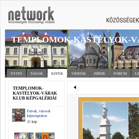
TEMPLOMOK-KASTÉLYOK-V
NYITÓ
TAGOK
KÉPEK
VIDEÓK
HÍREK
FÓRUM
L
TEMPLOMOK-
KASTÉLYOK-VÁRAK
KLUB KÉPGALÉRIÁI
Falvak, városok
képeslapokon
21 kép