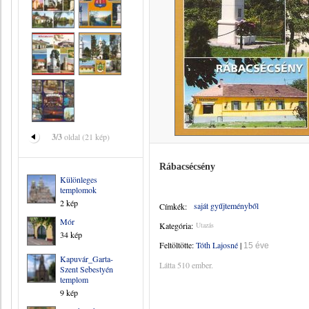
3/3
oldal (21 kép)
Rábacsécsény
Különleges
templomok
2 kép
saját gyűjteményből
Címkék:
Mór
Kategória:
Utazás
34 kép
Feltöltötte:
Tóth Lajosné
|
15 éve
Kapuvár_Garta-
Látta 510 ember.
Szent Sebestyén
templom
9 kép