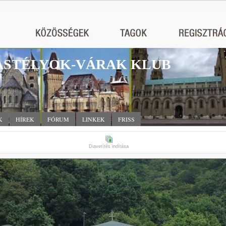
STÉLYOK-VÁRAK KLUB
K
HÍREK
FÓRUM
LINKEK
FRISS
Diavetítés indítása