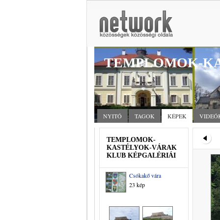
TEMPLOMOK-KA
NYITÓ
TAGOK
KÉPEK
VIDEÓ
TEMPLOMOK-
KASTÉLYOK-VÁRAK
KLUB KÉPGALÉRIÁI
Csókakő vára
23 kép