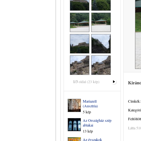
1/3
oldal (23 kép)
Kiránd
Mariazell
Címkék:
(Ausztria)
Kategóri
5 kép
Feltöltöt
Az Országház szép
ablakai
Látta 51
13 kép
Az évszakok