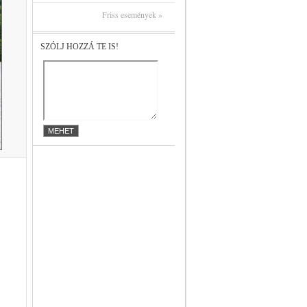
Friss események »
SZÓLJ HOZZÁ TE IS!