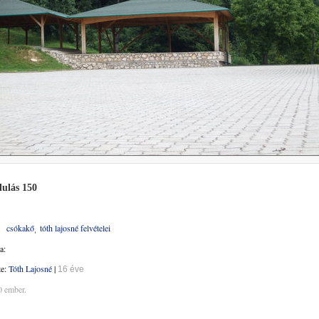
ulás 150
csókakő
tóth lajosné felvételei
a:
te:
Tóth Lajosné
|
16 éve
0 ember.