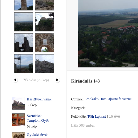
2/3
oldal (23 kép)
Kirándulás 143
csókakő
tóth lajosné felvételei
Kastélyok, várak
Címkék:
30 kép
Kategória:
Szentlélek
Feltöltötte:
Tóth Lajosné
|
16 éve
Templom Győr
Látta 503 ember.
63 kép
Gyulafehérvár