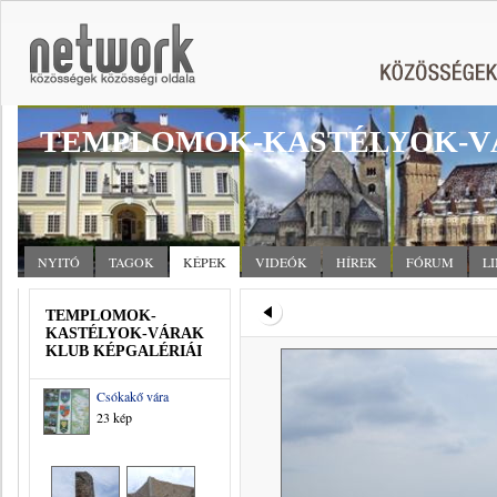
TEMPLOMOK-KASTÉLYOK-V
NYITÓ
TAGOK
KÉPEK
VIDEÓK
HÍREK
FÓRUM
L
TEMPLOMOK-
KASTÉLYOK-VÁRAK
KLUB KÉPGALÉRIÁI
Csókakő vára
23 kép