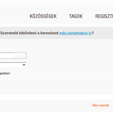
 Szeretnéd kibővíteni a keresésed
más tartalmakra is
?
égekben
Név szerint