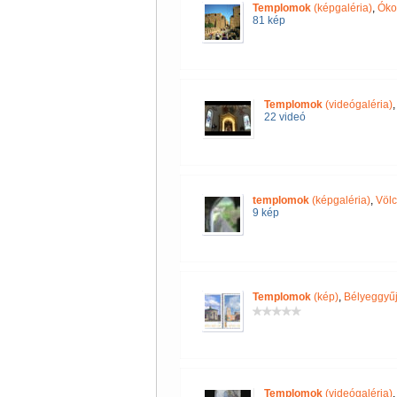
Templomok
(képgaléria)
,
Óko
81 kép
Templomok
(videógaléria)
22 videó
templomok
(képgaléria)
,
Völc
9 kép
Templomok
(kép)
,
Bélyeggyűj
Templomok
(videógaléria)