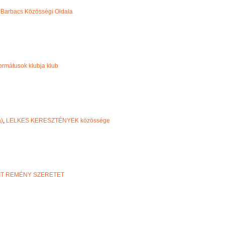
,
Barbacs Közösségi Oldala
ormátusok klubja klub
)
,
LELKES KERESZTÉNYEK közössége
IT REMÉNY SZERETET