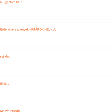
ri Egyiptom Klub
,
Erdélyi keresztények-HATÁROK NÉLKÜL
sej klub
tő klub
,
Magyarország