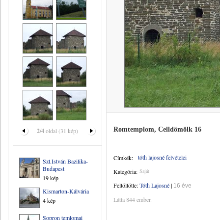
Romtemplom, Celldömölk 16
2/4
oldal (31 kép)
tóth lajosné felvételei
Címkék:
Szt.István Bazilika-
Budapest
Kategória:
Saját
19 kép
Feltöltötte:
Tóth Lajosné
|
16 éve
Kismarton-Kálvária
Látta 844 ember.
4 kép
Sopron temlomai