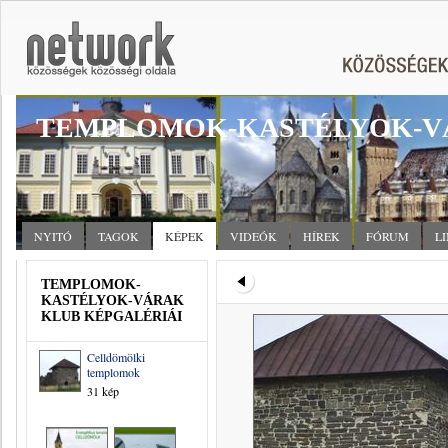
TEMPLOMOK-KASTÉLYOK-V
NYITÓ
TAGOK
KÉPEK
VIDEÓK
HÍREK
FÓRUM
L
TEMPLOMOK-
KASTÉLYOK-VÁRAK
KLUB KÉPGALÉRIÁI
Celldömölki
templomok
31 kép