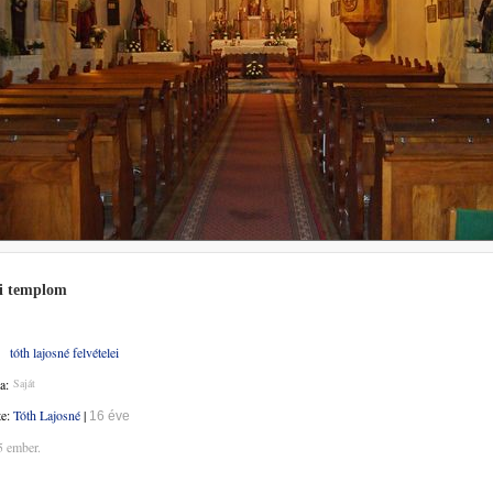
i templom
tóth lajosné felvételei
a:
Saját
te:
Tóth Lajosné
|
16 éve
5 ember.