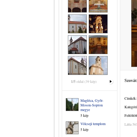
Szovát
1/5
oldal (39 kép)
Címkék:
Maglóca, Győr-
Moson-Sopron
Kategóri
megye
5 kép
Feltöltöt
Völcseji templom
Látta 56
5 kép