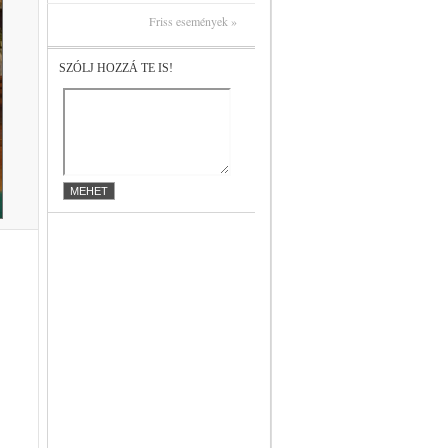
Friss események »
SZÓLJ HOZZÁ TE IS!