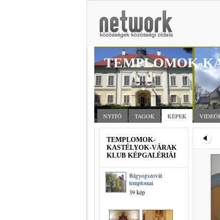
TEMPLOMOK-KA
NYITÓ
TAGOK
KÉPEK
VIDEÓ
TEMPLOMOK-
KASTÉLYOK-VÁRAK
KLUB KÉPGALÉRIÁI
Bágyogszovát
templomai
39 kép