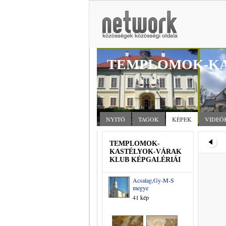
TEMPLOMOK-KA
NYITÓ
TAGOK
KÉPEK
VIDEÓ
TEMPLOMOK-
KASTÉLYOK-VÁRAK
KLUB KÉPGALÉRIÁI
Acsalag,Gy-M-S
megye
41 kép