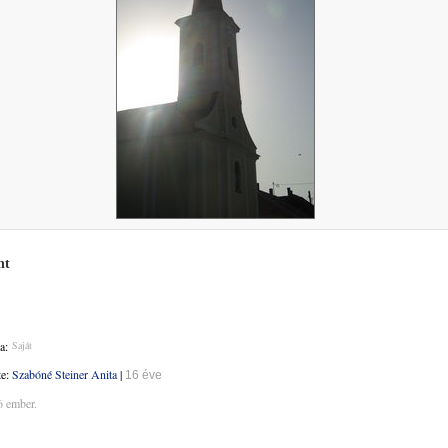
nt
a:
Saját
te:
Szabóné Steiner Anita
|
16 éve
6 ember.