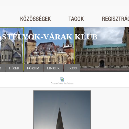
STÉLYOK-VÁRAK KLUB
K
HÍREK
FÓRUM
LINKEK
FRISS
Diavetítés indítása