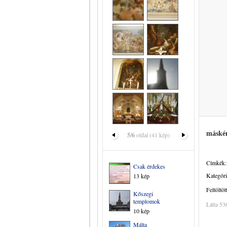
máské
5/6
oldal (41 kép)
Címkék:
Csak érdekes
Kategóri
13 kép
Feltöltöt
Kőszegi
templomok
Látta 53
10 kép
Málta