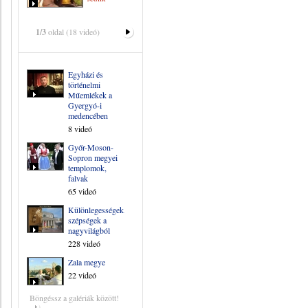
1/3
oldal (18 videó)
Egyházi és
történelmi
Műemlékek a
Gyergyó-i
medencében
8 videó
Győr-Moson-
Sopron megyei
templomok,
falvak
65 videó
Különlegességek,
szépségek a
nagyvilágból
228 videó
Zala megye
22 videó
Böngéssz a galériák között!