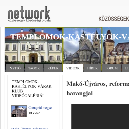
TEMPLOMOK-KASTÉLYOK-V
NYITÓ
TAGOK
KÉPEK
VIDEÓK
HÍREK
FÓRUM
L
Makó-Újváros, reform
TEMPLOMOK-
KASTÉLYOK-VÁRAK
harangjai
KLUB
VIDEÓGALÉRIÁI
Csongrád megye
18 videó
Makó-Újváros, református