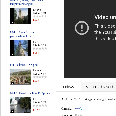
templom harangjai
13 éve
Látták:480
Jedlik
Makó, Szent István
plébániatemplom
13 éve
Látták:505
Jedlik
On the beach - Szeged
13 éve
Látták:517
Jedlik
LEÍRÁS
VIDEÓ BEÁGYAZÁS
Makói Katolikus Temetőkápolna
14 éve
Az 1195, 330 és 134 kg-os harangok szólna
Látták:508
makó
Címkék:
Joli52
Kategória:
Utazás