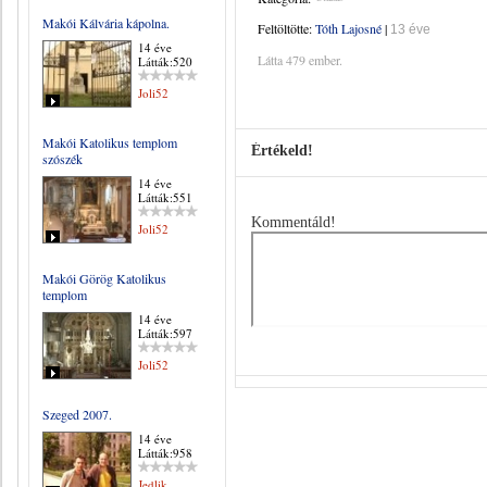
Makói Kálvária kápolna.
Feltöltötte:
Tóth Lajosné
|
13 éve
14 éve
Látta 479 ember.
Látták:520
Joli52
Makói Katolikus templom
Értékeld!
szószék
14 éve
Látták:551
Kommentáld!
Joli52
Makói Görög Katolikus
templom
14 éve
Látták:597
Joli52
Szeged 2007.
14 éve
Látták:958
Jedlik