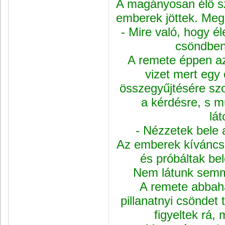
A magányosan élő s
emb
erek jöttek. Meg
- Mire való, hogy él
csöndbe
A remete éppen az
vizet mert egy 
összegyűjtésére szol
a kérdésre, s 
lá
- Nézzetek bele a
Az emberek kíváncsi
és próbáltak bel
Nem látunk semmi
A remete abbaha
pillanatnyi csöndet t
figyeltek rá,