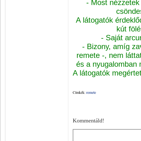
- Most nézzetek
csöndes
A látogatók érdeklő
kút fölé
- Saját arcu
- Bizony, amíg za
remete -, nem látt
és a nyugalomban 
A látogatók megértet
Címkék:
remete
Kommentáld!