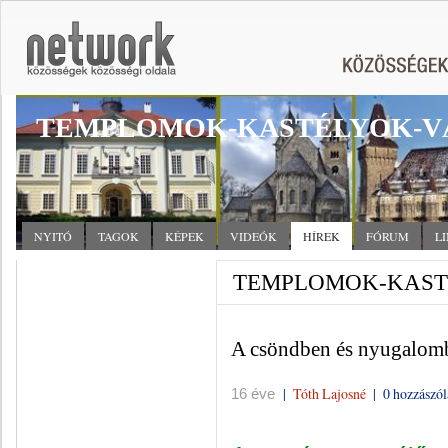
TEMPLOMOK-KASTÉLYOK-V
NYITÓ
TAGOK
KÉPEK
VIDEÓK
HÍREK
FÓRUM
L
TEMPLOMOK-KASTÉ
A csöndben és nyugalom
|
Tóth Lajosné
|
0 hozzászól
16 éve