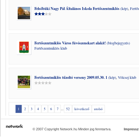
Felsőbüki Nagy Pál Általános Iskola Fertőszentmiklós
(kép)
,
Fertő
Fertőszentmiklós Város fúvószenekart alakít!
(blogbejegyzés)
Fertőszentmiklós klub
Fertőszentmiklós tűzoltó verseny 2009.05.30. 1
(kép)
,
Völcsej klub
1
2
3
4
5
6
7
...
52
következő
utolsó
© 2007 Copyright Network.hu Minden jog fenntartva.
Impress