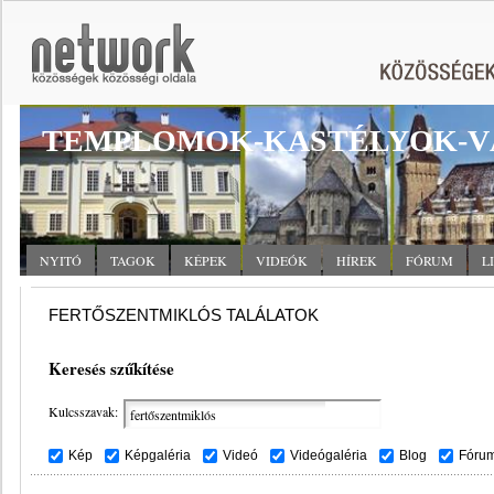
TEMPLOMOK-KASTÉLYOK-V
NYITÓ
TAGOK
KÉPEK
VIDEÓK
HÍREK
FÓRUM
L
FERTŐSZENTMIKLÓS TALÁLATOK
Keresés szűkítése
Kulcsszavak:
Kép
Képgaléria
Videó
Videógaléria
Blog
Fóru