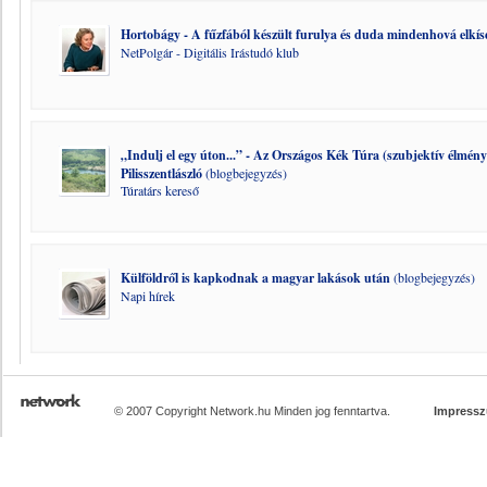
Hortobágy - A fűzfából készült furulya és duda mindenhová elkísé
NetPolgár - Digitális Irástudó klub
„Indulj el egy úton...” - Az Országos Kék Túra (szubjektív élmén
Pilisszentlászló
(blogbejegyzés)
Túratárs kereső
Külföldről is kapkodnak a magyar lakások után
(blogbejegyzés)
Napi hírek
© 2007 Copyright Network.hu Minden jog fenntartva.
Impress