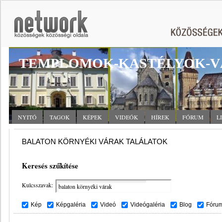
TEMPLOMOK-KASTÉLYOK-V
NYITÓ
TAGOK
KÉPEK
VIDEÓK
HÍREK
FÓRUM
L
BALATON KÖRNYÉKI VÁRAK TALÁLATOK
Keresés szűkítése
Kulcsszavak:
Kép
Képgaléria
Videó
Videógaléria
Blog
Fóru