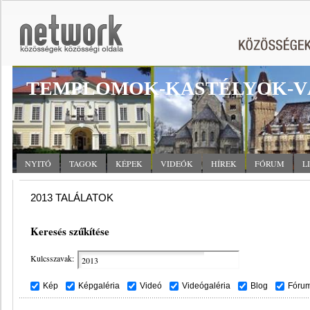
TEMPLOMOK-KASTÉLYOK-V
NYITÓ
TAGOK
KÉPEK
VIDEÓK
HÍREK
FÓRUM
L
2013 TALÁLATOK
Keresés szűkítése
Kulcsszavak:
Kép
Képgaléria
Videó
Videógaléria
Blog
Fóru