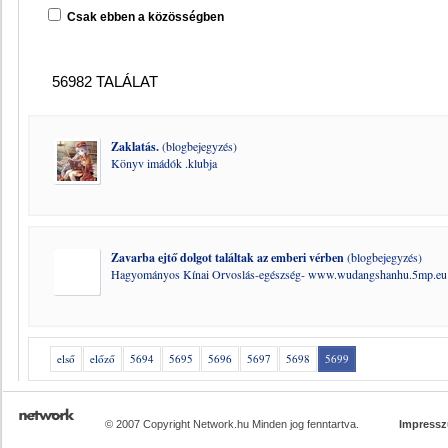
Csak ebben a közösségben
56982 TALÁLAT
Zaklatás.
(blogbejegyzés)
Könyv imádók .klubja
Zavarba ejtő dolgot találtak az emberi vérben
(blogbejegyzés)
Hagyományos Kínai Orvoslás-egészség- www.wudangshanhu.5mp.eu
első
előző
5694
5695
5696
5697
5698
5699
© 2007 Copyright Network.hu Minden jog fenntartva.
Impress