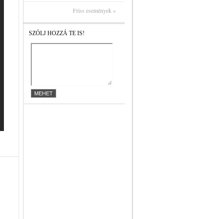
Friss események »
SZÓLJ HOZZÁ TE IS!