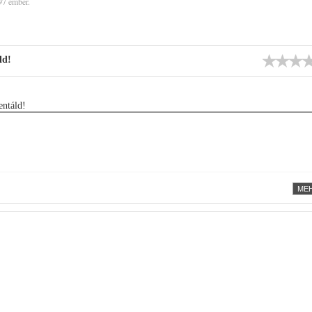
97 ember.
ld!
ntáld!