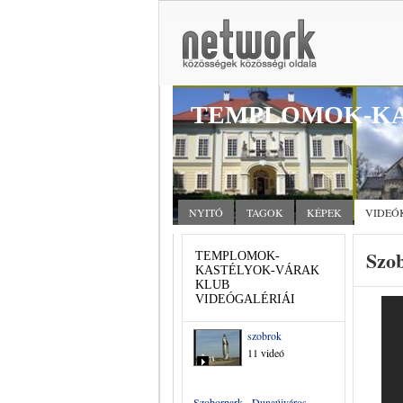
TEMPLOMOK-KA
NYITÓ
TAGOK
KÉPEK
VIDEÓ
Szob
TEMPLOMOK-
KASTÉLYOK-VÁRAK
KLUB
VIDEÓGALÉRIÁI
szobrok
11 videó
Szoborpark - Dunaújváros