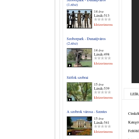
(1.rész)
14 éve
Látták:513
kleizerimrene
Szoborpark - Dunaújváros
(2.rész)
14 éve
Látták:498
kleizerimrene
Siófok szobrai
15 éve
Látták:539
LEÍR
kleizerimrene
A szobrok városa - Szentes
Címkék
15 éve
Kategór
Látták:541
Feltölt
kleizerimrene