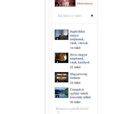
kleizerimrene
1/2
oldal (11 videó)
Hajdú-Bihar
megyei
templomok,
várak, városok
14 videó
Heves megyei
templomok,
várak, kastélyok
22 videó
Magyarország
története
34 videó
Ünnepek és
egyházi videók
korosztály nélkül
36 videó
Böngéssz a galériák között!