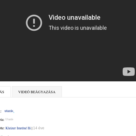
ÁS
VIDEÓ BEÁGYAZÁSA
utazás
:
ia:
Utazás
ötte:
Kleizer Imréné Ili
|
14 éve