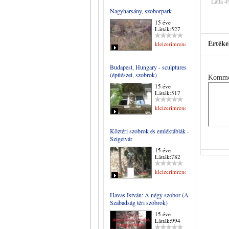
Látta 4
Nagyharsány, szoborpark
15 éve
Látták:527
kleizerimrene
Értéke
Budapest, Hungary - sculptures
(építészet, szobrok)
Komme
15 éve
Látták:517
kleizerimrene
Köztéri szobrok és emléktáblák -
Szigetvár
15 éve
Látták:782
kleizerimrene
Havas István: A négy szobor (A
Szabadság téri szobrok)
15 éve
Látták:994