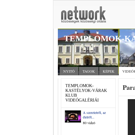
TEMPLOMOK-KA
NYITÓ
TAGOK
KÉPEK
VIDEÓ
Para
TEMPLOMOK-
KASTÉLYOK-VÁRAK
KLUB
VIDEÓGALÉRIÁI
A szeretetről, az
életről...
80 videó