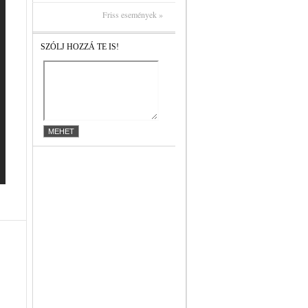
Friss események »
SZÓLJ HOZZÁ TE IS!