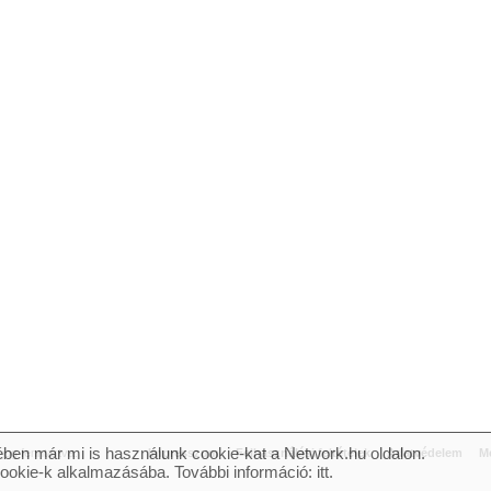
ben már mi is használunk cookie-kat a Network.hu oldalon.
og fenntartva.
Impresszum
Felhasználási feltételek
Adatvédelem
Mé
cookie-k alkalmazásába. További információ:
itt
.