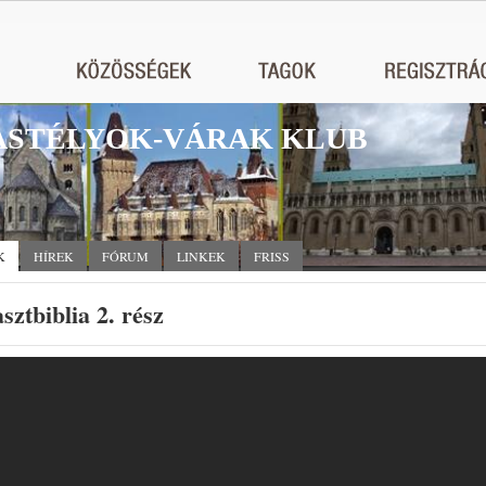
STÉLYOK-VÁRAK KLUB
K
HÍREK
FÓRUM
LINKEK
FRISS
sztbiblia 2. rész