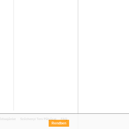
diaajánlat
Széchenyi Terv Pályázat
FAQ
Rendben