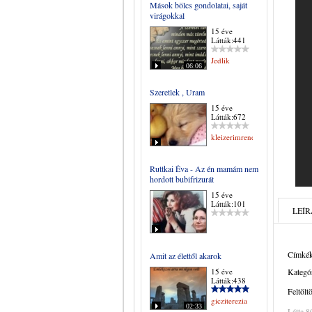
Mások bölcs gondolatai, saját
virágokkal
15 éve
Látták:441
Jedlik
06:06
Szeretlek , Uram
15 éve
Látták:672
kleizerimrene
Ruttkai Éva - Az én mamám nem
hordott bubifrizurát
15 éve
Látták:101
LEÍR
Címkék
Amit az élettől akarok
15 éve
Kategór
Látták:438
Feltölt
gicziterezia
02:33
Látta 8