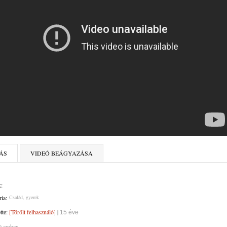
ÁS
VIDEÓ BEÁGYAZÁSA
:
ia:
Család, gyerek
ötte:
[Törölt felhasználó]
|
15 éve
0 ember.