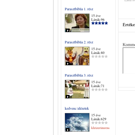
Parasztbiblia 1. rész
15 éve
Látták:96
Értéke
Parasztbiblia 2. rész
Komme
15 éve
Látták:80
Parasztbiblia 3. rész
15 éve
Látták:71
kedvenc idézetek
15 éve
Látták:629
kleizerimrene