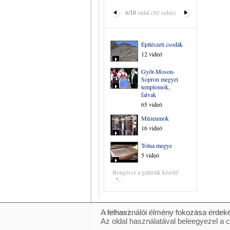
6/10
oldal (80 videó)
Építészeti csodák
12 videó
Győr-Moson-
Sopron megyei
templomok,
falvak
65 videó
Múzeumok
16 videó
Tolna megye
5 videó
Böngéssz a galériák között!
A felhasználói élmény fokozása érdeké
© 2007 Copyright Network.hu Minden j
Az oldal használatával beleegyezel a 