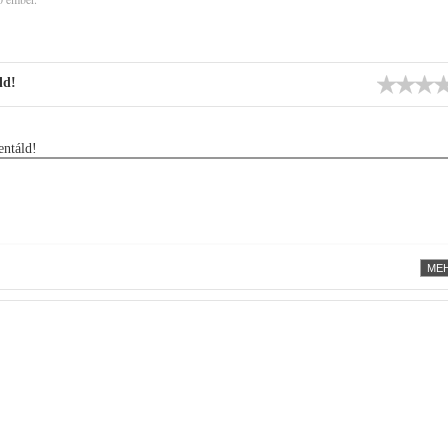
ld!
ntáld!