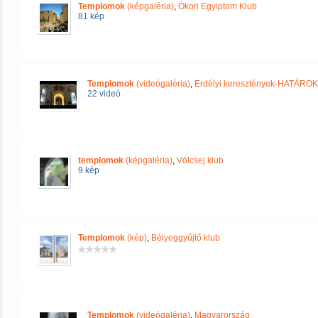
Templomok
(képgaléria)
,
Ókori Egyiptom Klub
81 kép
Templomok
(videógaléria)
,
Erdélyi keresztények-HATÁRO
22 videó
templomok
(képgaléria)
,
Völcsej klub
9 kép
Templomok
(kép)
,
Bélyeggyűjtő klub
Templomok
(videógaléria)
,
Magyarország