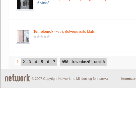
6 videó
Templomok
(kép)
,
Bélyeggyűjtő klub
1
2
3
4
5
6
7
...
958
következő
utolsó
© 2007 Copyright Network.hu Minden jog fenntartva.
Impress