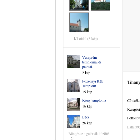
1/1
oldal (3 kép)
Veszprém
templomai és
palotái.
2 kép
Pozsonyi Kék
Tihany
Templom
15 kép
Kóny temploma
Címkék:
16 kép
Kategóri
Bécs
Feltöltöt
26 kép
Látta 39
Böngéssz a galériák között!