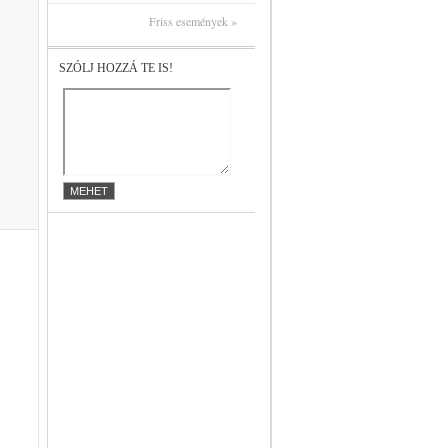
Friss események »
SZÓLJ HOZZÁ TE IS!