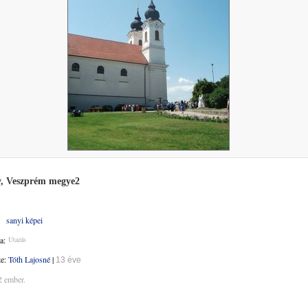
, Veszprém megye2
sanyi képei
a:
Utazás
te:
Tóth Lajosné
|
13 éve
2 ember.