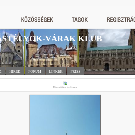
STÉLYOK-VÁRAK KLUB
K
HÍREK
FÓRUM
LINKEK
FRISS
Diavetítés indítása