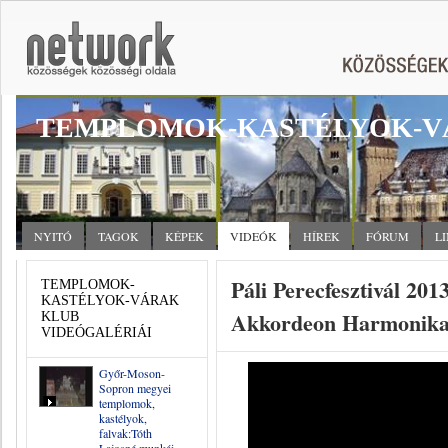
TEMPLOMOK-KASTÉLYOK-V
NYITÓ
TAGOK
KÉPEK
VIDEÓK
HÍREK
FÓRUM
L
Páli Perecfesztivál 201
TEMPLOMOK-
KASTÉLYOK-VÁRAK
Akkordeon Harmonika
KLUB
VIDEÓGALÉRIÁI
Győr-Moson-
Sopron megyei
templomok,
kastélyok,
falvak:Tóth