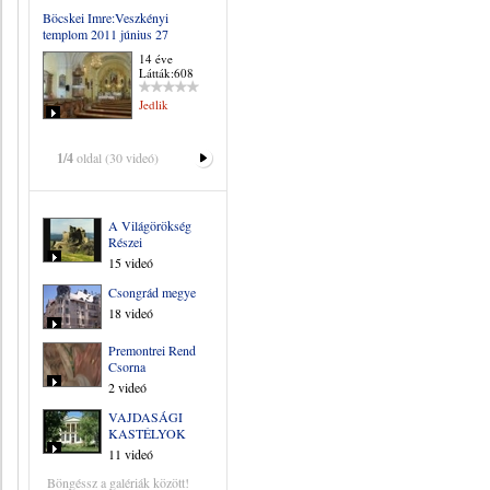
Böcskei Imre:Veszkényi
templom 2011 június 27
14 éve
Látták:608
Jedlik
1/4
oldal (30 videó)
A Világörökség
Részei
15 videó
Csongrád megye
18 videó
Premontrei Rend
Csorna
2 videó
VAJDASÁGI
KASTÉLYOK
11 videó
Böngéssz a galériák között!