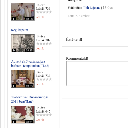
14 éve
Feltöltötte:
Tóth Lajosné
|
13 éve
Látták:739
Látta 773 ember.
Jedlik
03:58
Régi képeim
14 éve
Értékeld!
Látták:707
Jedlik
09:15
Kommentáld!
Advent első vasárnapja a
barbacsi templomban(TLné)
14 éve
Látták:739
Jedlik
03:03
Tökfesztivál Jánossomorján
2011-ben(TLné)
14 éve
Látták:647
Jedlik
08:44