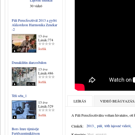
Lajosné munkái
30 videó
Páli Perecfesztivál 2013 a győri
Akkordeon Harmonika Zenekar
-2
13 éve
Látták:774
Jedlik
Dunakilitin álarcosbálon
13 éve
Látták:486
Jedlik
05:38
Téli séta_1
LEÍRÁS
VIDEÓ BEÁGYAZÁS
13 éve
Látták:529
Jedlik
A Páli Perecfesztiválra voltam hivatalos, ott k
07:59
2013.
páli
tóth lajosné videói
Címkék:
Bors Imre újmiséje
Fertőszentmiklóson
Kategória:
Mozi, animáció