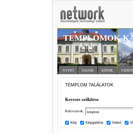
TEMPLOMOK-KA
NYITÓ
TAGOK
KÉPEK
VIDEÓ
TEMPLOM TALÁLATOK
Keresés szűkítése
Kulcsszavak:
Kép
Képgaléria
Videó
V