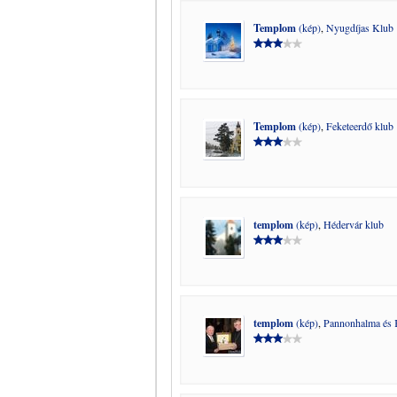
Templom
(kép)
,
Nyugdíjas Klub
Templom
(kép)
,
Feketeerdő klub
templom
(kép)
,
Hédervár klub
templom
(kép)
,
Pannonhalma és K