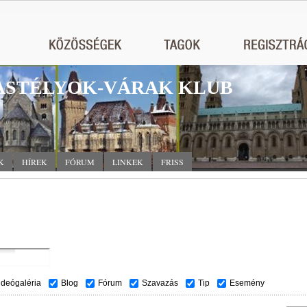
STÉLYOK-VÁRAK KLUB
K
HÍREK
FÓRUM
LINKEK
FRISS
ideógaléria
Blog
Fórum
Szavazás
Tip
Esemény