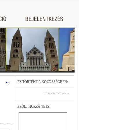
EZ TÖRTÉNT A KÖZÖSSÉGBEN:
Friss események »
SZÓLJ HOZZÁ TE IS!