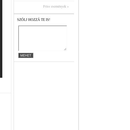
Friss események »
SZÓLJ HOZZÁ TE IS!