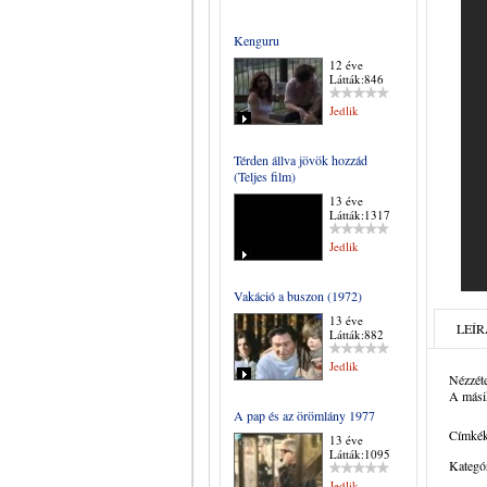
Kenguru
12 éve
Látták:846
Jedlik
Térden állva jövök hozzád
(Teljes film)
13 éve
Látták:1317
Jedlik
Vakáció a buszon (1972)
13 éve
LEÍR
Látták:882
Jedlik
Nézzéte
A másik
A pap és az örömlány 1977
Címkék
13 éve
Látták:1095
Kategór
Jedlik