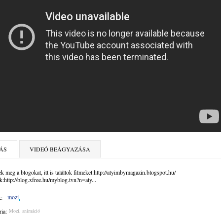
ÁS
VIDEÓ BEÁGYAZÁSA
k meg a blogokat, itt is találtok filmeket:http://atyimbymagazin.blogspot.hu/
:http://blog.xfree.hu/myblog.tvn?n=aty...
mozi
:
ia:
Mozi, animáció