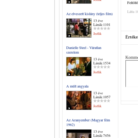
Feltölt
Látta 1
Az elveszett kislány (teljes film)
13 éve
Látták:1101
Jedlik
Értéke
Danielle Steel - Váratlan
szerelem
Komme
13 éve
Látták:1534
Jedlik
A múlt angyala
13 éve
Látták:1057
Jedlik
Az Aranyember (Magyar film
1962)
13 éve
Látták:7456