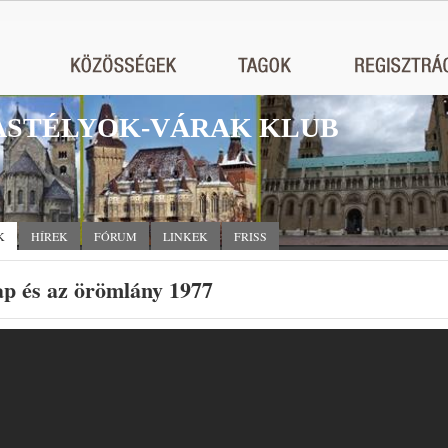
STÉLYOK-VÁRAK KLUB
K
HÍREK
FÓRUM
LINKEK
FRISS
p és az örömlány 1977