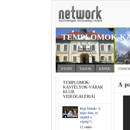
TEMPLOMOK-KA
NYITÓ
TAGOK
KÉPEK
VIDEÓ
A pa
TEMPLOMOK-
KASTÉLYOK-VÁRAK
KLUB
VIDEÓGALÉRIÁI
Régi filmek( A
teljes film, az
elejétől a
végéig!!)
12 videó