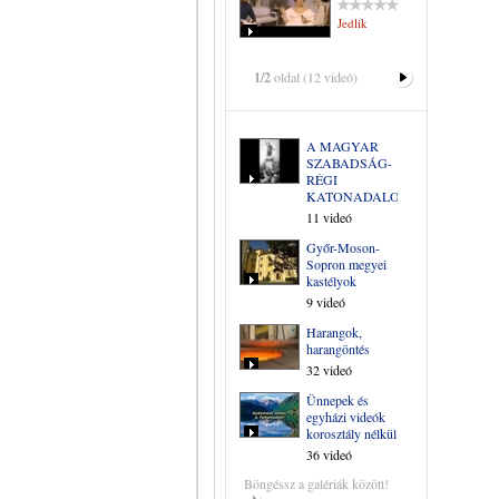
Jedlik
1/2
oldal (12 videó)
A MAGYAR
SZABADSÁG-
RÉGI
KATONADALOK
11 videó
Győr-Moson-
Sopron megyei
kastélyok
9 videó
Harangok,
harangöntés
32 videó
Ünnepek és
egyházi videók
korosztály nélkül
36 videó
Böngéssz a galériák között!