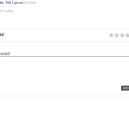
ötte:
Tóth Lajosné
|
13 éve
094 ember.
ld!
ntáld!