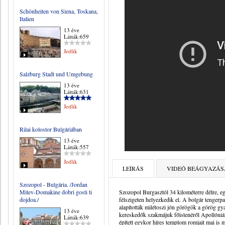
Schönheiten von Siena, Toskana,
Italien
13 éve
Látták:659
Jedlik
Salzburg Stadt und Umgebung
13 éve
Látták:631
Jedlik
Rilai kolostor Bulgáriában
13 éve
Látták:557
Jedlik
LEÍRÁS
VIDEÓ BEÁGYAZÁS
Szozopol - Bulgária. /Jordan
Mitev-Domakine dobri gosti ti
Szozopol Burgasztól 34 kilométerre délre, egy
dojdoa./
félszigeten helyezkedik el. A bolgár tengerpar
alapították milétoszi jón görögök a görög g
13 éve
kereskedők szakmájuk főistenéről Apollóniána
Látták:639
épített egykor híres templom romjait mai is 