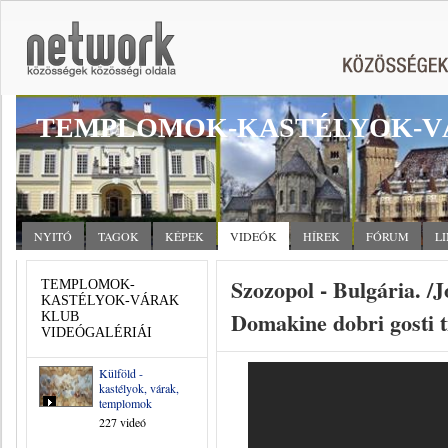
TEMPLOMOK-KASTÉLYOK-V
NYITÓ
TAGOK
KÉPEK
VIDEÓK
HÍREK
FÓRUM
L
Szozopol - Bulgária. /
TEMPLOMOK-
KASTÉLYOK-VÁRAK
Domakine dobri gosti t
KLUB
VIDEÓGALÉRIÁI
Külföld -
kastélyok, várak,
templomok
227 videó