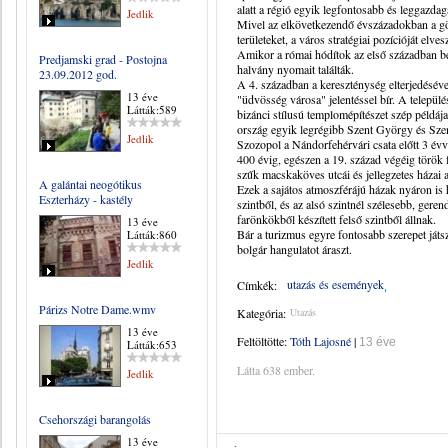
alatt a régió egyik legfontosabb és leggazda
Jedlik
Mivel az elkövetkezendő évszázadokban a g
területeket, a város stratégiai pozícióját elve
Amikor a római hódítok az első században be
Predjamski grad - Postojna
halvány nyomait találták.
23.09.2012 god.
A 4. században a kereszténység elterjedéséve
13 éve
"üdvösség városa" jelentéssel bír. A települ
Látták:589
bizánci stílusú templomépítészet szép példáj
ország egyik legrégibb Szent György és Szen
Jedlik
Szozopol a Nándorfehérvári csata előtt 3 évv
400 évig, egészen a 19. század végéig török
szűk macskaköves utcái és jellegzetes házai a
A galántai neogótikus
Ezek a sajátos atmoszférájú házak nyáron is h
Eszterházy - kastély
szintből, és az alsó szintnél szélesebb, gere
farönkökből készített felső szintből állnak.
13 éve
Bár a turizmus egyre fontosabb szerepet ját
Látták:860
bolgár hangulatot áraszt.
Jedlik
utazás és események
Címkék:
Párizs Notre Dame.wmv
Kategória:
Utazás
13 éve
Feltöltötte:
Tóth Lajosné
|
13 éve
Látták:653
Látta 638 ember.
Jedlik
Csehországi barangolás
13 éve