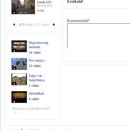
Értékeld!
Látták:620
Jedlik
Kommentáld!
4/29
oldal (227 videó)
Magyarország
története
34 videó
Pest megye
22 videó
Salgó vár -
Salgóbánya
3 videó
Síremlékek
8 videó
Böngéssz a galériák között!