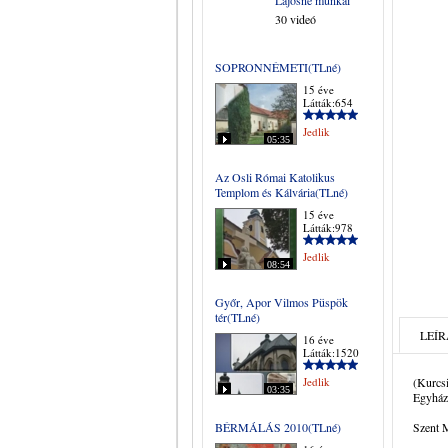
Lajosné munkái
30 videó
SOPRONNÉMETI(TLné)
15 éve
Látták:654
Jedlik
05:35
Az Osli Római Katolikus
Templom és Kálvária(TLné)
15 éve
Látták:978
Jedlik
08:54
Győr, Apor Vilmos Püspök
tér(TLné)
LEÍR
16 éve
Látták:1520
Jedlik
(Kurcsi
03:35
Egyház
BÉRMÁLÁS 2010(TLné)
Szent 