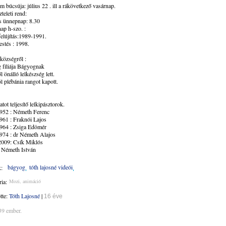
 búcsúja: július 22 . ill a rákövetkező vasárnap.
zteleti rend:
s ünnepnap: 8.30
ap h-szo. :
elújítás:1989-1991.
estés : 1998.
községről :
 fíliája Bágyognak
l önálló lelkészség lett.
l plébánia rangot kapott.
atot teljesítő lelkipásztorok.
952 : Németh Ferenc
961 : Fraknói Lajos
964 : Zsiga Edömér
974 : dr Németh Alajos
2009: Csík Miklós
: Németh István
bágyog
tóth lajosné videói
:
ia:
Mozi, animáció
ötte:
Tóth Lajosné
|
16 éve
39 ember.