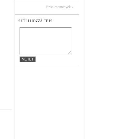
Friss események »
SZÓLJ HOZZÁ TE IS!