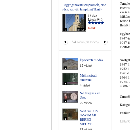
Templom
Bágyogszováti templomok, első
Istentis
rész, szováti templom(TLné)
vasár é
16 éve
hétközn
Látták:940
Külső f
Belső f
Jedlik
08:54
Egyház
1947-ig
3/4
oldal (30 videó)
1947-tő
1998-tó
Építészeti csodák
Szolgál
1947-1
12 videó
1952-1
1961-1
Múlt századi
1964-1
tánczene
1974- 
4 videó
2009- 
Ne felejtsük el
Címkék
őket
29 videó
Kategór
SZABOLCS
Feltölt
SZATMÁR
BEREG
Látta 9
MEGYE
17 videó