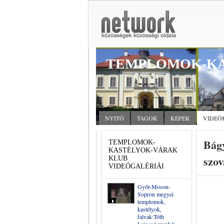
TEMPLOMOK-KA
NYITÓ
TAGOK
KÉPEK
VIDEÓ
Bágy
TEMPLOMOK-
KASTÉLYOK-VÁRAK
szo
KLUB
VIDEÓGALÉRIÁI
Győr-Moson-
Sopron megyei
templomok,
kastélyok,
falvak:Tóth