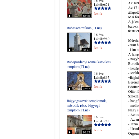
16 éve
Az 1697
Látták:671
Az 1714
állapot
Jedlik
18:00
Mai fo
A jelen
barokk 
Rábaszentmiklós(TLné)
tisztele
16 éve
Látták:960
Méretei
-30m h
Jedlik
-11m s
08:41
A templ
- nagy
Rábapordányi római katolikus
Borbála
templom(TLné)
- közép
- lélek
16 éve
világhá
Látták:895
Berende
Jedlik
Főoltár
07:47
Oltár f
Szószé
Bágyogszováti templomok,
- hangf
második rész, bágyogi
- mellv
templom(TLné)
Négy s
- Az ut
16 éve
- Az an
Látták:788
- Jézus
- Urunk
Jedlik
10:23
Orgona 