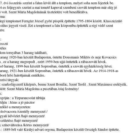
. évi összeírás szerint a falun kívül állt a templom, melyet soha nem fejeztek be.
-es feljegyzés szerint a mai temető kapuval szembeni szováti templom már elég jó
ú volt. Szent Mária Magdolnának tiszteletére volt benedíktálva.
rma:
legi templomot Ferngler József győri püspök építtette 1795-1804 között. Klasszicizáló
stílus jegyeit viseli .Ezt a templomot a falu központba építették a régi védő szent
tére.
:
osszú
zéles
om tornyában 3 harang található,
harang 1920-ban készült Budapesten, öntette Dousmanis Miklós és neje Kovacsics
 , ez a harang megrepedt , ezért 1959-ben ujjá önttették a rábaszováti hívek.
ső harang, 1899-ben készült Sopronban, öntették a szováti egyházközség hívei.
harang, 1921-ben készült Sopronban, öntették a rábaszováti hívek .Az 1914-1918-as
ború hősi halottjainak emlékére.
zési tárgyak:
: szarkofágszerű kiképzés, benne Szent Bonifác, Szent Teofil . Szent Maximusz ereklyéik.
ölött: Szent Mária Magdolna a pusztában./olaj festmény/
k:
ogóján : a Tízparancsolat táblája
édjén : Jézus a jó pásztor
zekkó a mennyezeten:
olsóvacsora /szentély mennyezet /
gyali üdvözlet /hajó mennyezet/
 születése /hajó mennyezet/
 színeváltozása /kórus mennyezet/
: 1889-ből való Királyi udvari orgona, Budapesten készült Országh Sándor építette.