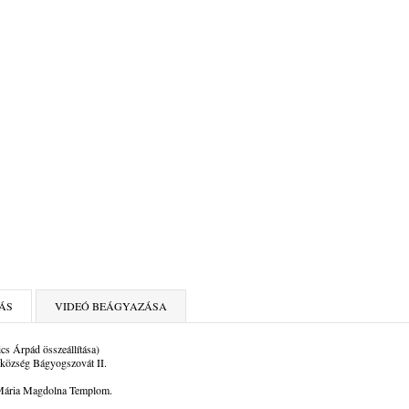
ÁS
VIDEÓ BEÁGYAZÁSA
cs Árpád összeállítása)
község Bágyogszovát II.
Mária Magdolna Templom.