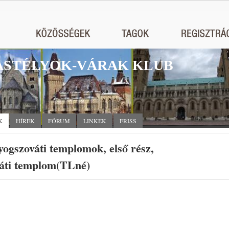
STÉLYOK-VÁRAK KLUB
K
HÍREK
FÓRUM
LINKEK
FRISS
ogszováti templomok, első rész,
váti templom(TLné)