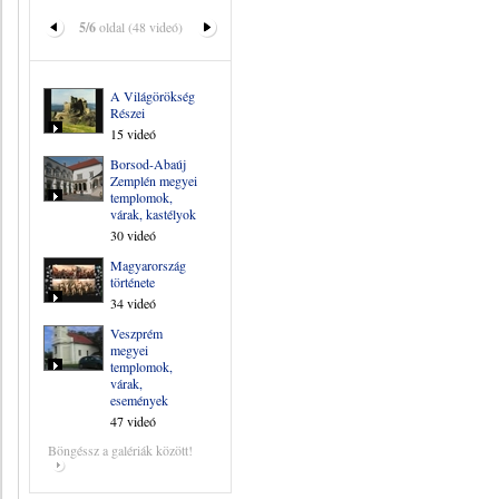
5/6
oldal (48 videó)
A Világörökség
Részei
15 videó
Borsod-Abaúj
Zemplén megyei
templomok,
várak, kastélyok
30 videó
Magyarország
története
34 videó
Veszprém
megyei
templomok,
várak,
események
47 videó
Böngéssz a galériák között!