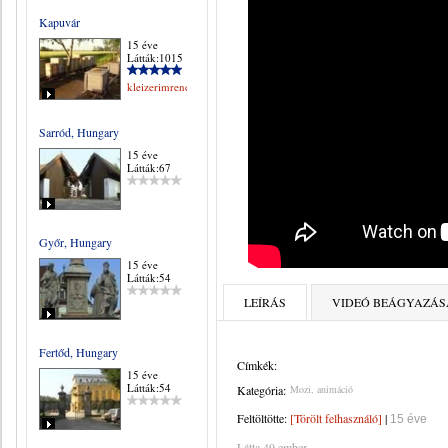
Kapuvár
15 éve
Látták:1015
kleizerimrene
Sarród, Hungary
15 éve
Látták:67
Győr, Hungary
15 éve
Látták:54
LEÍRÁS
VIDEÓ BEÁGYAZÁS
Fertőd, Hungary
Címkék:
15 éve
Látták:54
Kategória:
Mozi, animáció
Feltöltötte:
[Törölt felhasználó]
|
15 éve
Látta 49 ember.