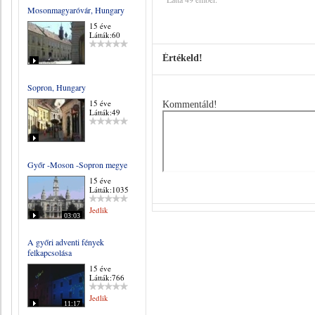
Mosonmagyaróvár, Hungary
15 éve
Látták:60
Értékeld!
Sopron, Hungary
15 éve
Kommentáld!
Látták:49
Győr -Moson -Sopron megye
15 éve
Látták:1035
Jedlik
03:03
A győri adventi fények
felkapcsolása
15 éve
Látták:766
Jedlik
11:17