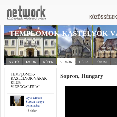
TEMPLOMOK-KASTÉLYOK-V
NYITÓ
TAGOK
KÉPEK
VIDEÓK
HÍREK
FÓRUM
L
Sopron, Hungary
TEMPLOMOK-
KASTÉLYOK-VÁRAK
KLUB
VIDEÓGALÉRIÁI
Győr-Moson-
Sopron megye
bemutatása
48 videó