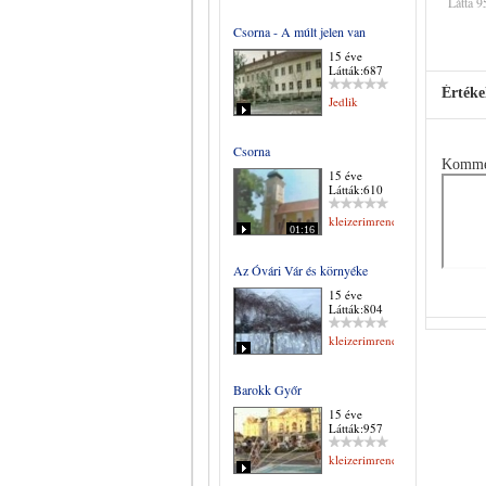
Látta 9
Csorna - A múlt jelen van
15 éve
Látták:687
Értéke
Jedlik
Csorna
Komme
15 éve
Látták:610
kleizerimrene
01:16
Az Óvári Vár és környéke
15 éve
Látták:804
kleizerimrene
Barokk Győr
15 éve
Látták:957
kleizerimrene