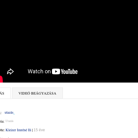
ÁS
VIDEÓ BEÁGYAZÁSA
utazás
:
ia:
Utazás
ötte:
Kleizer Imréné Ili
|
15 éve