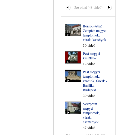
3/6
oldal (48 videó)
Borsod-Abaúj
Zemplén megyei
templomok,
várak, kastélyok
30 videó
Pest megyei
kastélyok
12 videó
Pest megyei
templomok,
városok, falvak -
Bazilika-
Budapest
29 videó
Veszprém
megyei
templomok,
várak,
események
47 videó