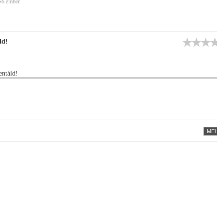
56 ember.
ld!
ntáld!