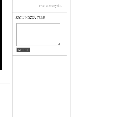
Friss események »
SZÓLJ HOZZÁ TE IS!