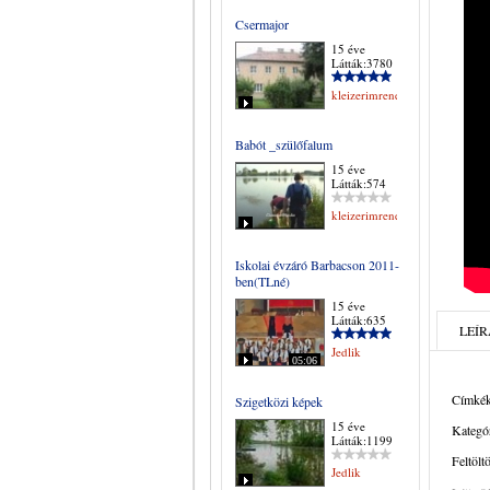
Csermajor
15 éve
Látták:3780
kleizerimrene
Babót _szülőfalum
15 éve
Látták:574
kleizerimrene
Iskolai évzáró Barbacson 2011-
ben(TLné)
15 éve
Látták:635
LEÍR
Jedlik
05:06
Címkék
Szigetközi képek
15 éve
Kategór
Látták:1199
Feltölt
Jedlik