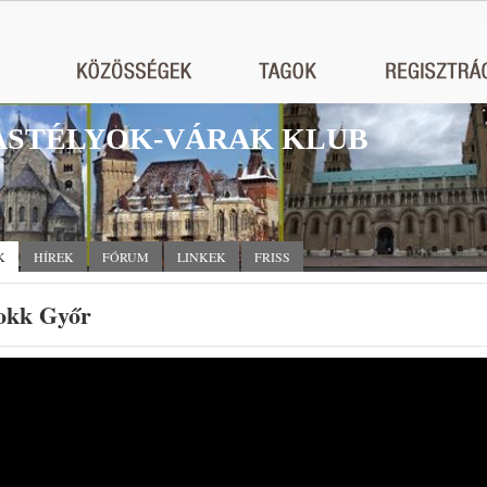
STÉLYOK-VÁRAK KLUB
K
HÍREK
FÓRUM
LINKEK
FRISS
okk Győr