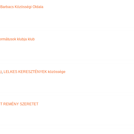
,
Barbacs Közösségi Oldala
ormátusok klubja klub
)
,
LELKES KERESZTÉNYEK közössége
IT REMÉNY SZERETET