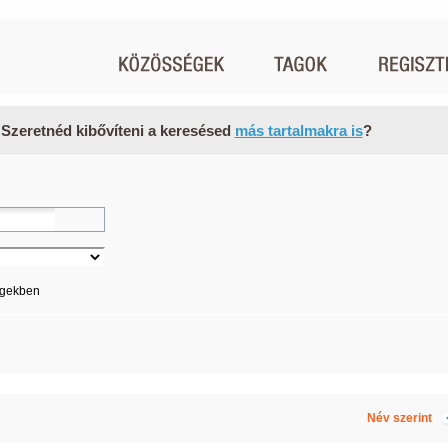
 Szeretnéd kibővíteni a keresésed
más tartalmakra is
?
égekben
Név szerint