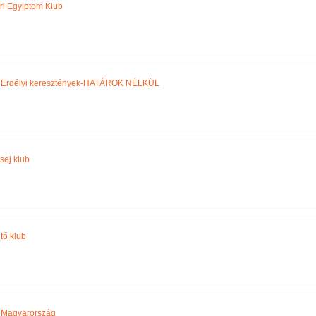
ri Egyiptom Klub
,
Erdélyi keresztények-HATÁROK NÉLKÜL
sej klub
tő klub
,
Magyarország