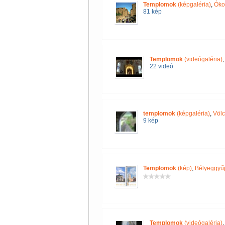
Templomok
(képgaléria)
,
Óko
81 kép
Templomok
(videógaléria)
22 videó
templomok
(képgaléria)
,
Völc
9 kép
Templomok
(kép)
,
Bélyeggyűj
Templomok
(videógaléria)