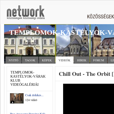
TEMPLOMOK-KASTÉLYOK-V
NYITÓ
TAGOK
KÉPEK
VIDEÓK
HÍREK
FÓRUM
L
Chill Out - The Orbit
TEMPLOMOK-
KASTÉLYOK-VÁRAK
KLUB
VIDEÓGALÉRIÁI
Csak érdekes...
124 videó
Two Awesome Dancing Kids