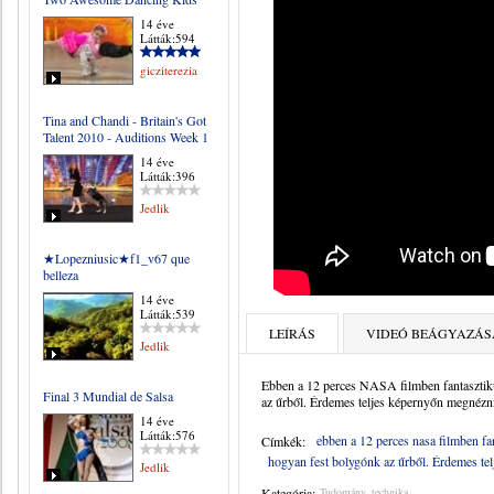
14 éve
Látták:594
gicziterezia
Tina and Chandi - Britain's Got
Talent 2010 - Auditions Week 1
14 éve
Látták:396
Jedlik
★Lopezniusic★f1_v67 que
belleza
14 éve
Látták:539
LEÍRÁS
VIDEÓ BEÁGYAZÁS
Jedlik
Ebben a 12 perces NASA filmben fantasztikus
Final 3 Mundial de Salsa
az űrből. Érdemes teljes képernyőn megnézn
14 éve
Látták:576
ebben a 12 perces nasa filmben fant
Címkék:
hogyan fest bolygónk az űrből. Érdemes te
Jedlik
Kategória:
Tudomány, technika