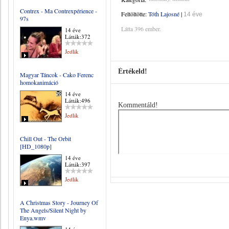
Contrex - Ma Contrexpérience -
Feltöltötte:
Tóth Lajosné
|
14 éve
97s
Látta 396 ember.
14 éve
Látták:372
Jedlik
Értékeld!
Magyar Táncok - Cako Ferenc
homokanimáció
14 éve
Látták:496
Kommentáld!
Jedlik
Chill Out - The Orbit
[HD_1080p]
14 éve
Látták:397
Jedlik
A Christmas Story - Journey Of
The Angels/Silent Night by
Enya.wmv