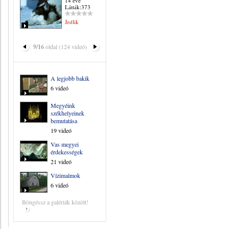
14 éve
Látták:373
Jedlik
9/16
oldal (124 videó)
A legjobb bakik
6 videó
Megyéink
székhelyeinek
bemutatása
19 videó
Vas megyei
érdekességek
21 videó
Vízimalmok
6 videó
Böngéssz a galériák között!