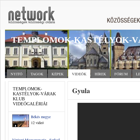
TEMPLOMOK-KASTÉLYOK-V
NYITÓ
TAGOK
KÉPEK
VIDEÓK
HÍREK
FÓRUM
L
Gyula
TEMPLOMOK-
KASTÉLYOK-VÁRAK
KLUB
VIDEÓGALÉRIÁI
Békés megye
12 videó
Virágzó Magyarország - Sarkad