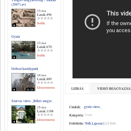
(2007).avi
13 éve
Látták:496
Jedlik
Gyula
13 éve
Látták:670
Jedlik
Dobozi kastélypark
14 éve
Látták:889
kleizerimrene
LEÍRÁS
VIDEÓ BEÁGYAZÁS
01:59
Szarvas város _Békés megye
gyula város
Címkék:
15 éve
Látták:1108
Kategória:
Utazás
kleizerimrene
Feltöltötte:
Tóth Lajosné
|
13 éve