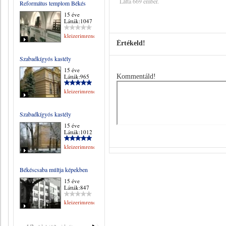
Látta 669 ember.
Református templom Békés
15 éve
Látták:1047
kleizerimrene
Értékeld!
Szabadkígyós kastély
15 éve
Látták:965
Kommentáld!
kleizerimrene
Szabadkígyós kastély
15 éve
Látták:1012
kleizerimrene
Békéscsaba múltja képekben
15 éve
Látták:847
kleizerimrene