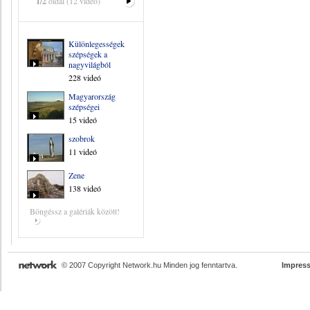
1/2
oldal (12 videó)
Különlegességek,
szépségek a
nagyvilágból
228 videó
Magyarország
szépségei
15 videó
szobrok
11 videó
Zene
138 videó
Böngéssz a galériák között!
© 2007 Copyright Network.hu Minden jog fenntartva.
Impres