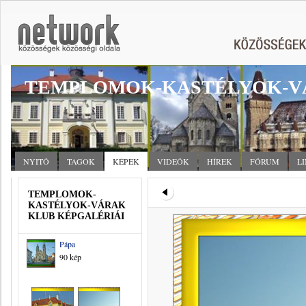
TEMPLOMOK-KASTÉLYOK-V
NYITÓ
TAGOK
KÉPEK
VIDEÓK
HÍREK
FÓRUM
L
TEMPLOMOK-
KASTÉLYOK-VÁRAK
KLUB KÉPGALÉRIÁI
Pápa
90 kép