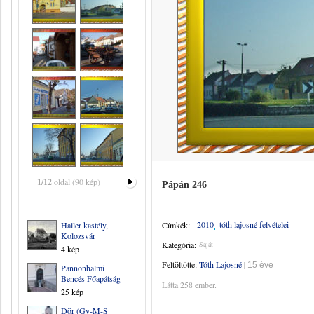
1/12
oldal (90 kép)
Pápán 246
2010
tóth lajosné felvételei
Haller kastély,
Címkék:
Kolozsvár
Kategória:
Saját
4 kép
Feltöltötte:
Tóth Lajosné
|
15 éve
Pannonhalmi
Bencés Főapátság
Látta 258 ember.
25 kép
Dör (Gy-M-S