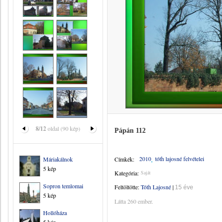
8/12
oldal (90 kép)
Pápán 112
2010
tóth lajosné felvételei
Máriakálnok
Címkék:
5 kép
Kategória:
Saját
Sopron temlomai
Feltöltötte:
Tóth Lajosné
|
15 éve
5 kép
Látta 260 ember.
Hollóháza