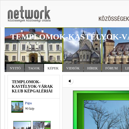
TEMPLOMOK-KASTÉLYOK-V
NYITÓ
TAGOK
KÉPEK
VIDEÓK
HÍREK
FÓRUM
L
TEMPLOMOK-
KASTÉLYOK-VÁRAK
KLUB KÉPGALÉRIÁI
Pápa
90 kép