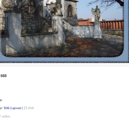
 088
a:
te:
Tóth Lajosné
|
15 éve
7 ember.