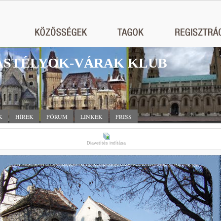
STÉLYOK-VÁRAK KLUB
K
HÍREK
FÓRUM
LINKEK
FRISS
Diavetítés indítása