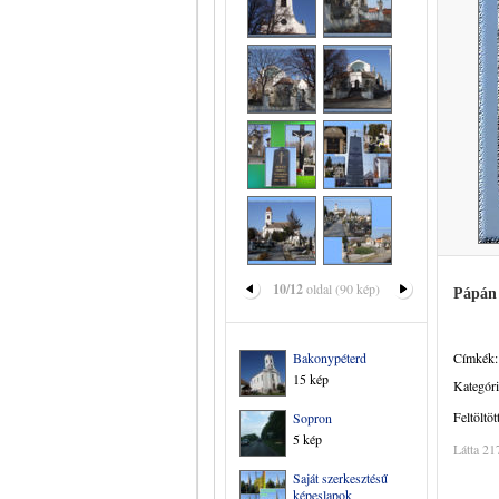
10/12
oldal (90 kép)
Pápán
Bakonypéterd
Címkék:
15 kép
Kategóri
Feltöltöt
Sopron
5 kép
Látta 21
Saját szerkesztésű
képeslapok