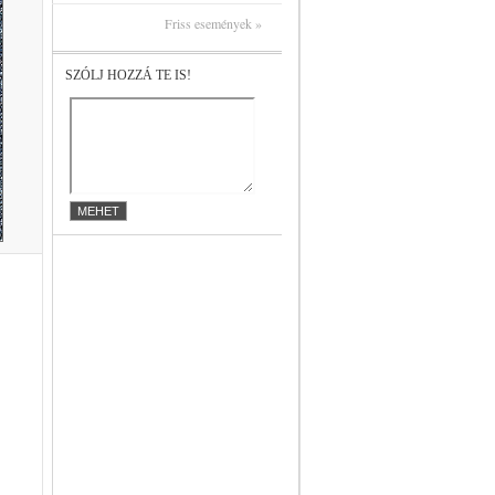
Friss események »
SZÓLJ HOZZÁ TE IS!