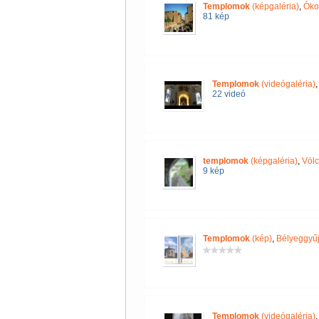
Templomok
(képgaléria)
,
Óko
81 kép
Templomok
(videógaléria)
22 videó
templomok
(képgaléria)
,
Völc
9 kép
Templomok
(kép)
,
Bélyeggyűj
Templomok
(videógaléria)