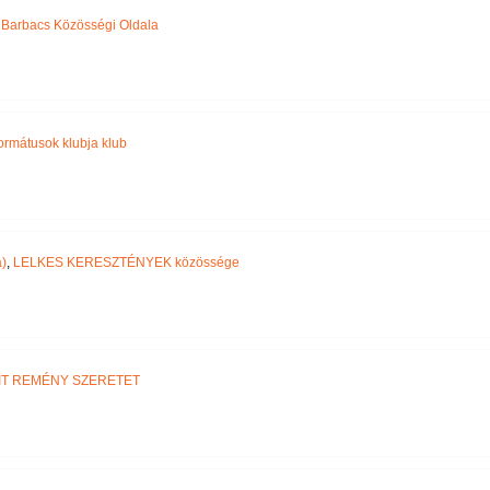
,
Barbacs Közösségi Oldala
ormátusok klubja klub
)
,
LELKES KERESZTÉNYEK közössége
IT REMÉNY SZERETET