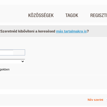
 Szeretnéd kibővíteni a keresésed
más tartalmakra is
?
égekben
Név szerint