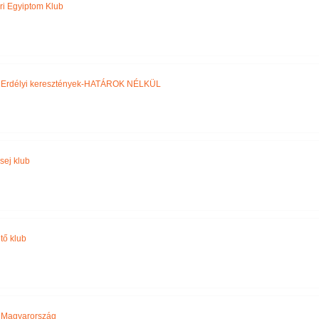
ri Egyiptom Klub
,
Erdélyi keresztények-HATÁROK NÉLKÜL
sej klub
tő klub
,
Magyarország